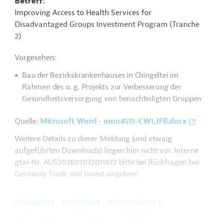
Betreff
Improving Access to Health Services for
Disadvantaged Groups Investment Program (Tranche
2)
Vorgesehen:
Bau der Bezirkskrankenhauses in
Chingeltei im
Rahmen des o. g. Projekts zur Verbesserung der
Gesundheitsversorgung von benachteiligten Gruppen
Quelle:
Microsoft Word - mon4515-CW1_IFB.docx
Weitere Details zu dieser Meldung (und etwaig
aufgeführten Downloads) liegen hier nicht vor. Interne
gtai-Nr. AUS202607072011672 bitte bei Rückfragen bei
Germany Trade and Invest angeben!
Mongolei
Hochbau
Infrastruktur