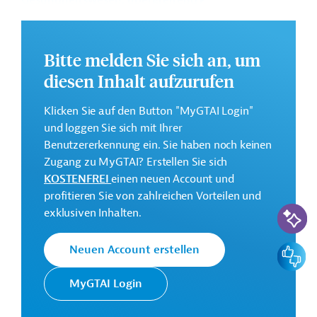
Gesundheitswesen, übergreifend
Ausschreibungen
Bitte melden Sie sich an, um
diesen Inhalt aufzurufen
Tenders & Projects daily
Klicken Sie auf den Button "MyGTAI Login"
Unser E-Mail-Service liefert Ihnen täglich
und loggen Sie sich mit Ihrer
die neuesten öffentlichen Ausschreibungen und Projekte
Benutzererkennung ein. Sie haben noch keinen
aus der ganzen Welt - direkt in Ihr Postfach.
Zugang zu MyGTAI? Erstellen Sie sich
Jetzt einrichten lassen
KOSTENFREI
einen neuen Account und
profitieren Sie von zahlreichen Vorteilen und
KI-Suc
exklusiven Inhalten.
Feedbac
Neuen Account erstellen
MyGTAI Login