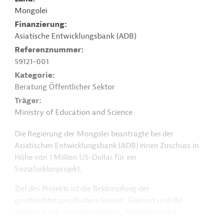
Mongolei
Finanzierung
Asiatische Entwicklungsbank (ADB)
Referenznummer
59121-001
Kategorie
Beratung Öffentlicher Sektor
Träger
Ministry of Education and Science
Die Regierung der Mongolei beantragte bei der
Asiatischen Entwicklungsbank (ADB) einen Zuschuss in
Höhe von 1 Million US-Dollar für ein
Sozialsektorprojekt.
Ziel des Projekts ist die Bekämpfung der
geschlechterspezifischen Gewalt. Geplant sind die
Verbesserung von P
räventions-, Reaktions- und