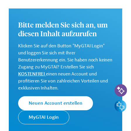
politischer Maßnahmen.
Weitere Informationen zu dem geplanten
Entwicklungsprojekt finden Sie auf der
Webseite der
Bitte melden Sie sich an, um
ADB
.
diesen Inhalt aufzurufen
GTAI informiert über die
ADB
: Schwerpunkte,
Regularien und praktische Hinweise zur
Klicken Sie auf den Button "MyGTAI Login"
Geschäftsanbahnung.
und loggen Sie sich mit Ihrer
Benutzererkennung ein. Sie haben noch keinen
Geberbeitrag:
Zugang zu MyGTAI? Erstellen Sie sich
1 Million US-Dollar (Zuschuss; beantragt)
KOSTENFREI
einen neuen Account und
profitieren Sie von zahlreichen Vorteilen und
Kontaktadressen
KI-Suc
exklusiven Inhalten.
Feedbac
Neuen Account erstellen
MyGTAI Login
Die ADB ist die wichtigste
Asiatische
multilaterale