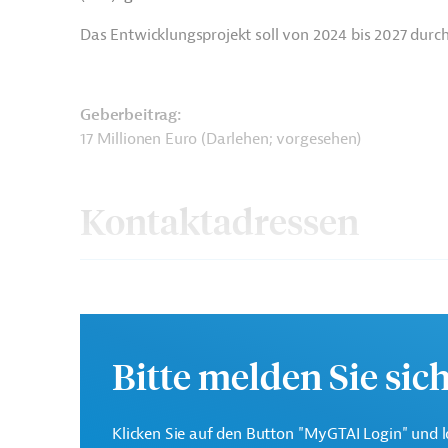
Das Entwicklungsprojekt soll von 2024 bis 2027 durc
Geberbeitrag:
17 Millionen Euro (Darlehen; vorgesehen)
Kontaktadressen
Die KfW Entwicklungsban
KfW Entwicklungsbank
Auftrag der Bundesregier
Bitte melden Sie sic
Unterstützung deutscher
Klima- und Umweltschutz
Klicken Sie auf den Button "MyGTAI Login" und l