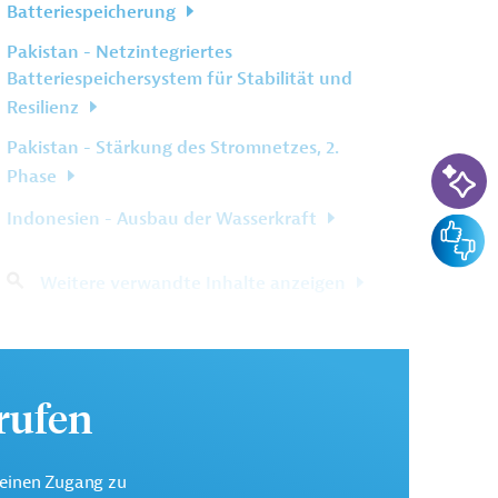
Batteriespeicherung
Pakistan - Netzintegriertes
Batteriespeichersystem für Stabilität und
Resilienz
Pakistan - Stärkung des Stromnetzes, 2.
KI-Su
Phase
Indonesien - Ausbau der Wasserkraft
Feedba
Weitere verwandte Inhalte anzeigen
urufen
keinen Zugang zu