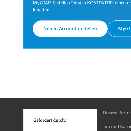
National Power
MyGTAI? Erstellen Sie sich
KOSTENFREI
einen n
Transmission Grid State
Inhalten.
Projektträger
Owned Stock Company
(NPTG)
Neuen Account erstellen
MyGTA
Mongolei
Stromübertragung, -verteilung, Net
Unternehmensberatung
Projekte
n
Funktionen
o
Unsere Partn
Job und Karri