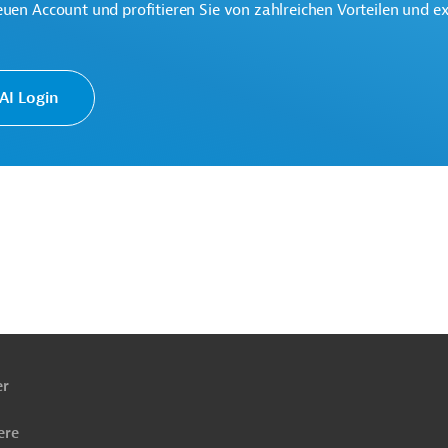
euen Account und profitieren Sie von zahlreichen Vorteilen und e
I Login
ze
Tiefbau, Infrastrukturbau
ach
ben
er
ere