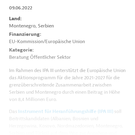
09.06.2022
Land
Montenegro, Serbien
Finanzierung
EU-Kommission/Europäische Union
Kategorie
Beratung Öffentlicher Sektor
Im Rahmen des IPA III unterstützt die Europäische Union
das Aktionsprogramm für die Jahre 2021-2027 für die
grenzüberschreitende Zusammenarbeit zwischen
Serbien und Montenegro durch einen Beitrag in Höhe
von 8,4 Millionen Euro.
Das
Instrument für Heranführungshilfe (IPA III)
soll
Beitrittskandidaten (Albanien, Bosnien und
Herzegowina, Kosovo, Nordmazedonien, Montenegro,
Serbien und Türkei) auf dem Weg zur Annahme und