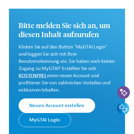
Umsetzung der EU-Beitrittskriterien unterstützen.
Ziele des Programms sind u.a. die Förderung der guten
nachbarschaftlichen Beziehungen sowie die Stärkung
Bitte melden Sie sich an, um
der wirtschaftlichen, territorialen und sozialen
diesen Inhalt aufzurufen
Entwicklung des grenzübergreifenden Gebiets. Des
Weiteren ist die Verbesserung des Umweltschutzes und
Klicken Sie auf den Button "MyGTAI Login"
der Erhaltung der Ressourcen, die Entwicklung eines
und loggen Sie sich mit Ihrer
nachhaltigen Natur- und Kulturtourismus sowie die
Benutzererkennung ein. Sie haben noch keinen
Förderung der grenzüberschreitenden
Zugang zu MyGTAI? Erstellen Sie sich
Beschäftigungsmöglichkeiten und des öffentlichen
KOSTENFREI
einen neuen Account und
Gesundheitswesens vorgesehen.
profitieren Sie von zahlreichen Vorteilen und
KI-Suc
exklusiven Inhalten.
Weitere Informationen zu dem Aktionsprogramm für
die grenzüberschreitende Zusammenarbeit finden Sie in
Feedbac
Neuen Account erstellen
den Originaldokumenten, die zum Download
bereitstehen.
MyGTAI Login
Bei Fragen wenden Sie sich bitte an das Brüsseler Büro
von Germany Trade & Invest unter bruessel@gtai.de