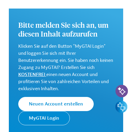
Stabilität der Stromversorgung verbessert und
Energieverluste verringert.
Weitere Informationen zu dem geplanten
Bitte melden Sie sich an, um
Entwicklungsprojekt finden Sie auf der
Webseite der
diesen Inhalt aufzurufen
EBRD
.
GTAI informiert über die
EBRD
: Schwerpunkte,
Klicken Sie auf den Button "MyGTAI Login"
Regularien und praktische Hinweise zur
und loggen Sie sich mit Ihrer
Geschäftsanbahnung.
Benutzererkennung ein. Sie haben noch keinen
Zugang zu MyGTAI? Erstellen Sie sich
Gesamtkosten:
KOSTENFREI
einen neuen Account und
18 Millionen Euro
profitieren Sie von zahlreichen Vorteilen und
KI-Suc
Geberbeitrag:
exklusiven Inhalten.
13 Millionen Euro (Darlehen, vorgesehen)
Feedbac
Neuen Account erstellen
Kontaktadressen
MyGTAI Login