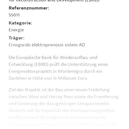
for Reconstruction and Development (EBRD)
Referenznummer
55011
Kategorie
Energie
Träger
Crnogorski elektroprenosni sistem AD
Die Europäische Bank für Wiederaufbau und
Entwicklung (EBRD) prüft die Unterstützung eines
Energiesektorprojekts in Montenegro durch ein
Darlehen in Höhe von 13 Millionen Euro.
Ziel des Projekts ist der Bau einer neuen Freileitung
zwischen Vilusi und Herceg Novi sowie die Erweiterung
und Sanierung der dazugehörigen Umspannwerke.
Dadurch soll die Kapazität des Hochspannungsnetzes
erhöht und auf die Integration von erneuerbaren
Energien vorbereitet werden. Des Weiteren wird es die