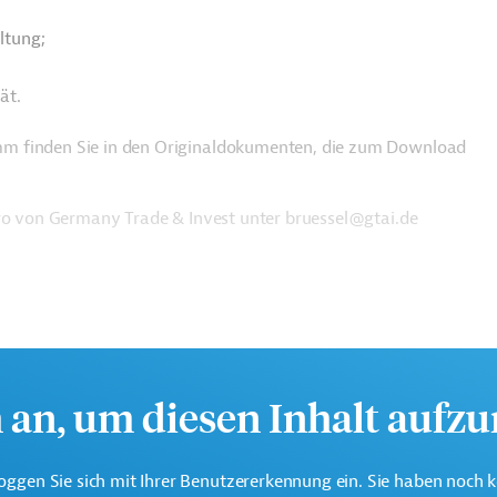
ltung;
ät.
m finden Sie in den Originaldokumenten, die zum Download
üro von Germany Trade & Invest unter bruessel@gtai.de
h an, um diesen Inhalt aufz
oggen Sie sich mit Ihrer Benutzererkennung ein. Sie haben noch 
 Europäische Nachbarschaftspolitik und