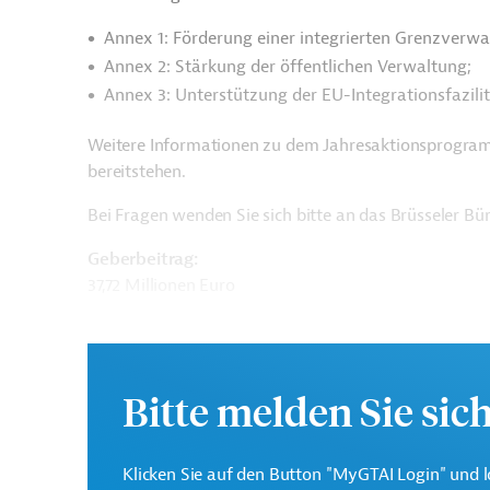
Annex 1: Förderung einer integrierten Grenzverwa
Annex 2: Stärkung der öffentlichen Verwaltung;
Annex 3: Unterstützung der EU-Integrationsfazilit
Weitere Informationen zu dem Jahresaktionsprogram
bereitstehen.
Bei Fragen wenden Sie sich bitte an das Brüsseler B
Geberbeitrag:
37,72 Millionen Euro
Kontaktadresse
Bitte melden Sie sic
Klicken Sie auf den Button "MyGTAI Login" und l
Europäische Kommission
Generaldirektion NEAR -