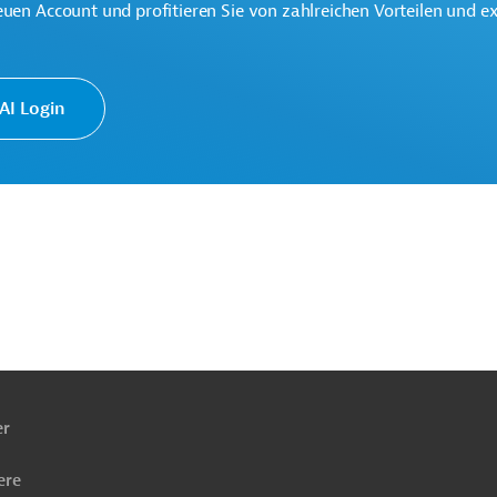
euen Account und profitieren Sie von zahlreichen Vorteilen und e
ngen
I Login
ierung
Öffentlicher Sektor, übergreifend
ach
ben
er
ere