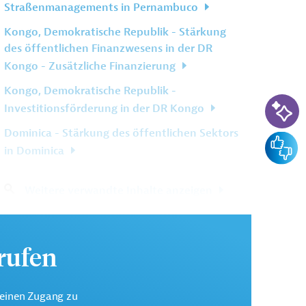
Straßenmanagements in Pernambuco
Kongo, Demokratische Republik - Stärkung
des öffentlichen Finanzwesens in der DR
Kongo - Zusätzliche Finanzierung
Kongo, Demokratische Republik -
KI-Su
Investitionsförderung in der DR Kongo
Dominica - Stärkung des öffentlichen Sektors
Feedba
in Dominica
Weitere verwandte Inhalte anzeigen
urufen
keinen Zugang zu