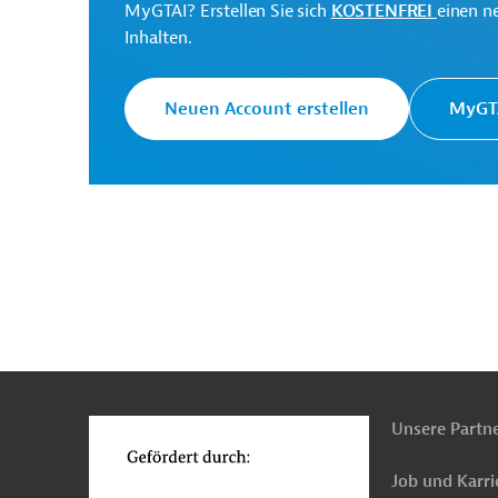
MyGTAI? Erstellen Sie sich
KOSTENFREI
einen n
Erweiterungsverhandlu
Inhalten.
Neuen Account erstellen
MyGTA
Originaldokumente:
Montenegro
Öffentliche Verwaltung und Reg
Projekte
n
Funktionen
o
Unsere Partn
Job und Karri