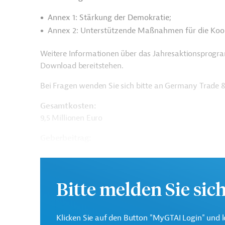
Annex 1: Stärkung der Demokratie;
Annex 2: Unterstützende Maßnahmen für die Koo
Weitere Informationen über das Jahresaktionsprogr
Download bereitstehen.
Bei Fragen wenden Sie sich bitte an Germany Trade &
Gesamtkosten:
9,5 Millionen Euro
Geberbeitrag:
9,5 Millionen Euro
Bitte melden Sie sic
Kontaktadresse
Klicken Sie auf den Button "MyGTAI Login" und l