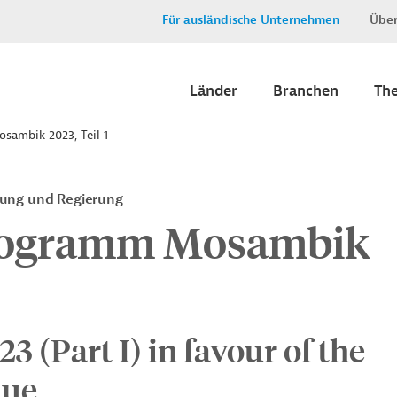
Für ausländische Unternehmen
Über
Länder
Branchen
Th
sambik 2023, Teil 1
tung und Regierung
rogramm Mosambik
 (Part I) in favour of the
que