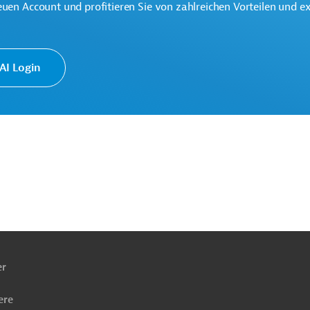
euen Account und profitieren Sie von zahlreichen Vorteilen und e
ationale Partnerschaften (GD INTPA)
I Login
rung
Global Gateway
Projekte
ach
ben
er
ere