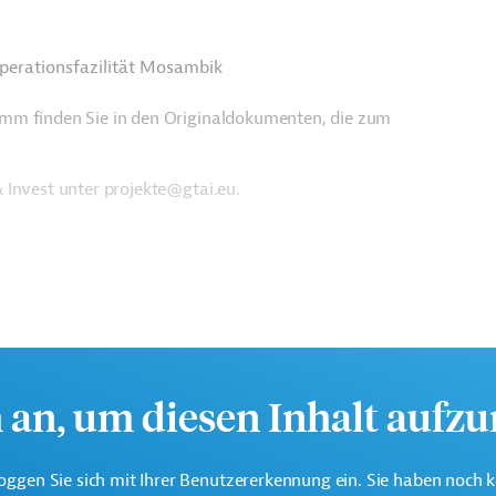
perationsfazilität Mosambik
amm finden Sie in den Originaldokumenten, die zum
 Invest unter projekte@gtai.eu.
h an, um diesen Inhalt aufz
oggen Sie sich mit Ihrer Benutzererkennung ein. Sie haben noch 