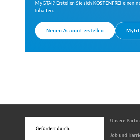
MyGTAI? Erstellen Sie sich
KOSTENFREI
einen n
Inhalten.
Europäische Kommission
Generaldirektion Intern
Neuen Account erstellen
MyGTA
Originaldokumente:
Mosambik
Öffentliche Verwaltung und Regie
n
Funktionen
o
Unsere Partn
Job und Karri