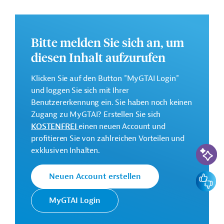
in den Bereichen Erneuerbare Energien, Wasser und
Transport in Namibia investieren.
Bitte melden Sie sich an, um
Kontaktadressen
diesen Inhalt aufzurufen
Klicken Sie auf den Button "MyGTAI Login"
und loggen Sie sich mit Ihrer
Die KfW Entwicklungsbank setzt
Benutzererkennung ein. Sie haben noch keinen
die Finanzielle Zusammenarbeit
Zugang zu MyGTAI? Erstellen Sie sich
(FZ) Deutschlands im Auftrag der
KOSTENFREI
einen neuen Account und
Bundesregierung um. Ziele der
profitieren Sie von zahlreichen Vorteilen und
Bank sind die
KfW
KI-Suc
exklusiven Inhalten.
Mittelstandsförderung, die
Entwicklungsbank
Unterstützung deutscher Firmen
bei ihrem Exportgeschäft und die
Feedbac
Neuen Account erstellen
Finanzierung von Klima- und
Umweltschutzprojekten sowie
MyGTAI Login
die Förderung einer nachhaltigen
Entwicklung.