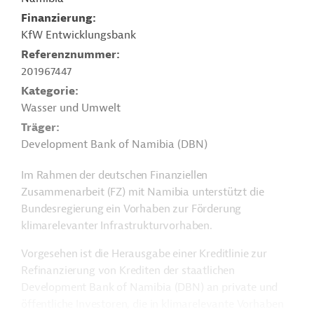
Finanzierung
KfW Entwicklungsbank
Referenznummer
201967447
Kategorie
Wasser und Umwelt
Träger
Development Bank of Namibia (DBN)
Im Rahmen der deutschen Finanziellen
Zusammenarbeit (FZ) mit Namibia unterstützt die
Bundesregierung ein Vorhaben zur Förderung
klimarelevanter Infrastrukturvorhaben.
Vorgesehen ist die Herausgabe einer Kreditlinie zur
Refinanzierung von Krediten der staatlichen
Development Bank of Namibia (DBN) an private und
öffentliche Investoren, die in klimarelevante Vorhaben