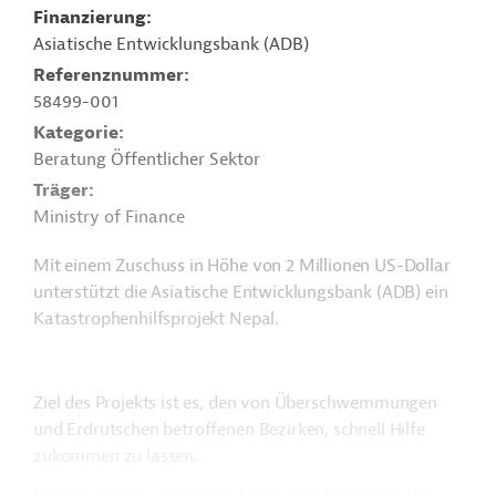
Finanzierung
Asiatische Entwicklungsbank (ADB)
Referenznummer
58499-001
Kategorie
Beratung Öffentlicher Sektor
Träger
Ministry of Finance
Mit einem Zuschuss in Höhe von 2 Millionen US-Dollar
unterstützt die Asiatische Entwicklungsbank (ADB) ein
Katastrophenhilfsprojekt Nepal.
Ziel des Projekts ist es, den von Überschwemmungen
und Erdrutschen betroffenen Bezirken, schnell Hilfe
zukommen zu lassen.