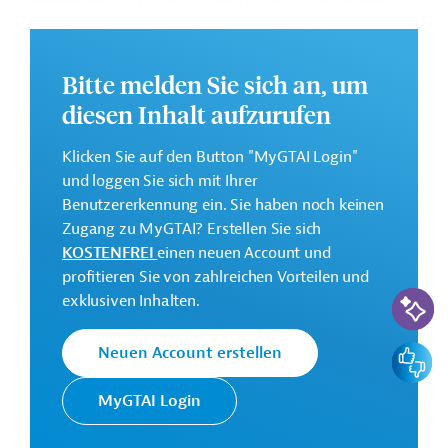
Weitere Informationen zu dem Entwicklungsprojekt
finden Sie auf der
Webseite der ADB
.
GTAI informiert über die
ADB
: Schwerpunkte,
Bitte melden Sie sich an, um
Regularien und praktische Hinweise zur
Geschäftsanbahnung.
diesen Inhalt aufzurufen
Geberbeitrag:
Klicken Sie auf den Button "MyGTAI Login"
2 Millionen US-Dollar (Zuschuss)
und loggen Sie sich mit Ihrer
Benutzererkennung ein. Sie haben noch keinen
Kontaktadressen
Zugang zu MyGTAI? Erstellen Sie sich
KOSTENFREI
einen neuen Account und
profitieren Sie von zahlreichen Vorteilen und
KI-Suc
exklusiven Inhalten.
Die ADB ist die wichtigste
Feedbac
Neuen Account erstellen
Asiatische
multilaterale
Entwicklungsbank
Finanzierungsinstitution für
MyGTAI Login
(ADB)
Projekte in der Region Asien
und Pazifik.