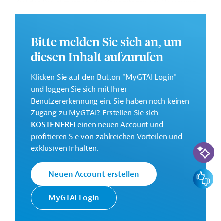
Ziel des Projekts ist es, die Kapazitäten der Regierung
zur Bewältigung von Natur- und anderen Katastrophen
zu stärken. Dazu soll ein
Katastrophenmanagementfonds eingerichtet, die
Bitte melden Sie sich an, um
Bauvorschriften angepasst, die Frühwarnsysteme
diesen Inhalt aufzurufen
modernisiert und das Krankheitsüberwachungssystem
verbessert werden.
Klicken Sie auf den Button "MyGTAI Login"
und loggen Sie sich mit Ihrer
Weitere Informationen zu dem Entwicklungsprojekt
Benutzererkennung ein. Sie haben noch keinen
finden Sie auf der
Webseite der Weltbankgruppe
Zugang zu MyGTAI? Erstellen Sie sich
und im Originaldokument, das zum Download
KOSTENFREI
einen neuen Account und
bereitsteht.
profitieren Sie von zahlreichen Vorteilen und
KI-Suc
GTAI informiert über die
W
eltbankgruppe
:
exklusiven Inhalten.
Schwerpunkte, Regularien und praktische Hinweise zur
Geschäftsanbahnung.
Feedbac
Neuen Account erstellen
Gesamtkosten:
MyGTAI Login
150 Millionen US-Dollar
Geberbeitrag: