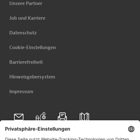
Projektträger
Unsere Partner
Development
Job und Karriere
National
Datenschutz
Disaster Risk
Reduction
Cookie-Einstellungen
Projektträger
and
Management
Barrierefreiheit
Authority
Hinweisgebersystem
Impressum
Originaldokument:
Download
PRO202407301806976 (1)
(PDF; 225,1 KB)
Folgen Sie uns auf