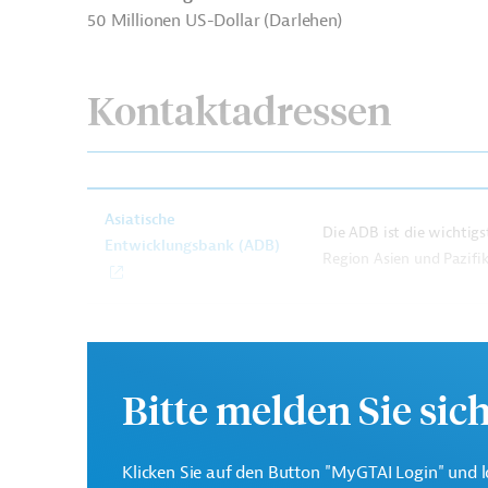
50 Millionen US-Dollar (Darlehen)
Kontaktadressen
Asiatische
Die ADB ist die wichtigst
Entwicklungsbank (ADB)
Region Asien und Pazifik
Department of Customs
Projektträger
Bitte melden Sie sic
The Government of Nepal
Projektträger
Klicken Sie auf den Button "MyGTAI Login" und l