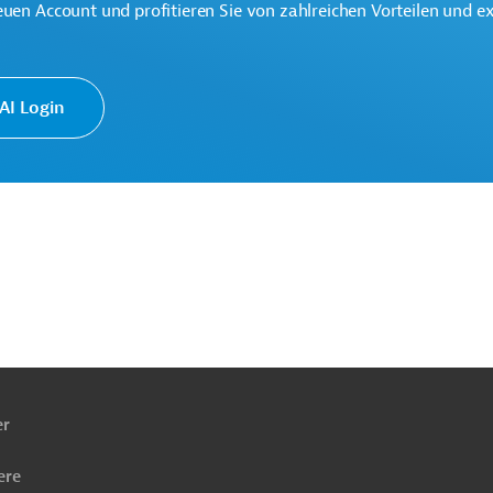
euen Account und profitieren Sie von zahlreichen Vorteilen und e
I Login
Zollberatung
Logistik, Speditionen
jekte
ach
ben
er
ere