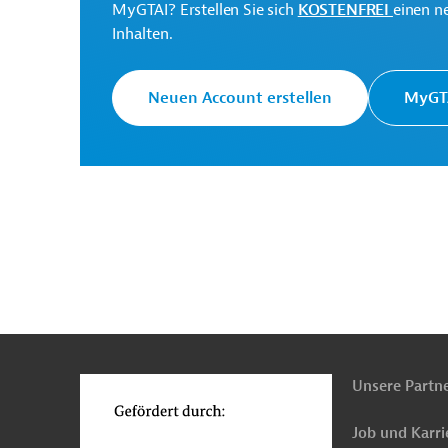
MyGTAI? Erstellen Sie sich
KOSTENFREI
einen n
Ministry of Industry,
Inhalten.
Projektträger
Commerce & Supplies
Neuen Account erstellen
MyGTA
Nepal
Öffentliche Verwaltung und Regierung
Wirtschafts-, Außenwirtschaftsförderung
Pro
n
Funktionen
o
Unsere Partn
Job und Karri