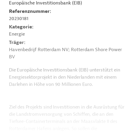
Europäische Investitionsbank (EIB)
Referenznummer
20230181
Kategorie
Energie
Träger
Havenbedrijf Rotterdam NV; Rotterdam Shore Power
BV
Die Europäische Investitionsbank (EIB) unterstützt ein
Energiesektorprojekt in den Niederlanden mit einem
Darlehen in Höhe von 90 Millionen Euro.
Ziel des Projekts sind Investitionen in die Ausrüstung für
die Landstromversorgung von Schiffen, die an den
Tiefsee-Containerterminals an der Maasvlakte II des
Rotterdamer Hafens anlegen. So sollen die