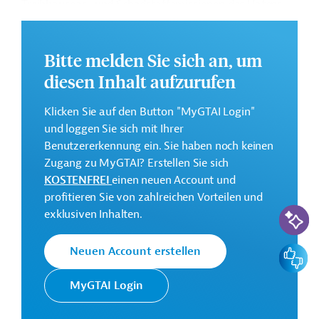
Treibhausgas- und Schadstoffemissionen des Hafens
verringert werden.
Weitere Informationen zu dem geplanten Projekt finden
Bitte melden Sie sich an, um
Sie auf der
Webseite der EIB.
diesen Inhalt aufzurufen
GTAI informiert über die
EIB
: Schwerpunkte, Regularien
und praktische Hinweise zur Geschäftsanbahnung.
Klicken Sie auf den Button "MyGTAI Login"
und loggen Sie sich mit Ihrer
Gesamtkosten:
Benutzererkennung ein. Sie haben noch keinen
284 Millionen Euro (voraussichtlich)
Zugang zu MyGTAI? Erstellen Sie sich
Geberbeitrag:
KOSTENFREI
einen neuen Account und
90 Millionen Euro (voraussichtlich; Darlehen)
profitieren Sie von zahlreichen Vorteilen und
KI-Suc
exklusiven Inhalten.
Kontaktadressen
Feedbac
Neuen Account erstellen
MyGTAI Login
Die EIB vertritt die