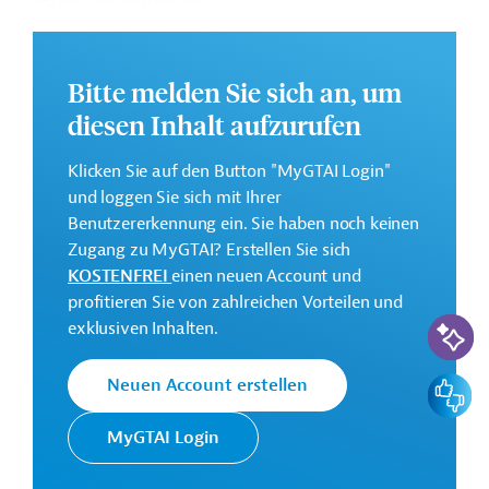
versorgungsinfrastruktur.
Weitere Informationen zu dem geplanten Projekt finden
Sie auf der
Webseite der EIB
.
Bitte melden Sie sich an, um
Gesamtkosten:
diesen Inhalt aufzurufen
225 Millionen Euro (voraussichtlich)
Geberbeitrag:
Klicken Sie auf den Button "MyGTAI Login"
100 Millionen Euro (voraussichtlich; Darlehen)
und loggen Sie sich mit Ihrer
Benutzererkennung ein. Sie haben noch keinen
Zugang zu MyGTAI? Erstellen Sie sich
Kontaktadressen
KOSTENFREI
einen neuen Account und
profitieren Sie von zahlreichen Vorteilen und
KI-Suc
exklusiven Inhalten.
Die EIB vertritt die
Feedbac
Neuen Account erstellen
wirtschaftlichen Interessen der EU
Europäische
durch Kreditvergabe an alle
MyGTAI Login
Investitionsbank
Mitgliedsländer und unterstützt
(EIB)
die Entwicklungs- und