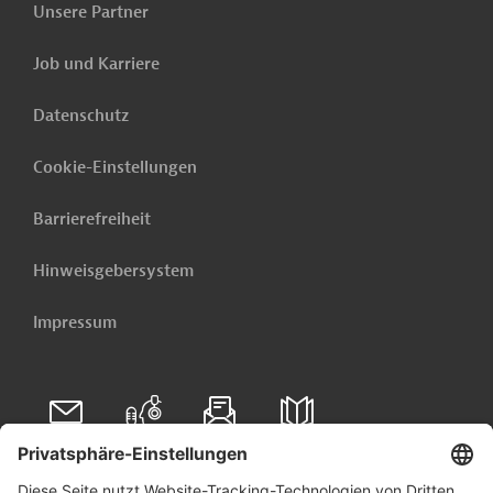
aus der ganzen Welt - direkt in Ihr Postfach.
Unsere Partner
Jetzt einrichten lassen
Job und Karriere
Datenschutz
Cookie-Einstellungen
Barrierefreiheit
Hinweisgebersystem
Impressum
Folgen Sie uns auf