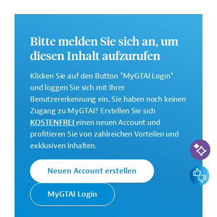
Annex 2: Förderung eines nachhaltigen
Energiesektors;
Annex 3: Verbesserung der Gesundheitsversorgung
Bitte melden Sie sich an, um
mit Fokus auf Schwangeren und Jugendlichen;
diesen Inhalt aufzurufen
Annex 4: Unterstützung des nachhaltigen und
innovativen Sozialschutzprogramms "SUSI";
Klicken Sie auf den Button "MyGTAI Login"
Annex 5: Stärkung der Fachkompetenzen,
und loggen Sie sich mit Ihrer
Kapazitäten und Widerstandsfähigkeit von
Benutzererkennung ein. Sie haben noch keinen
Lehrkräften.
Zugang zu MyGTAI? Erstellen Sie sich
KOSTENFREI
einen neuen Account und
Weitere Informationen über das
profitieren Sie von zahlreichen Vorteilen und
Jahresaktionsprogramm finden Sie in den
KI-Suc
exklusiven Inhalten.
Originaldokumenten, die zum Download bereitstehen.
Bei Fragen wenden Sie sich bitte an Germany Trade &
Feedbac
Neuen Account erstellen
Invest unter projekte@gtai.eu.
MyGTAI Login
Gesamtkosten:
162,4 Millionen Euro