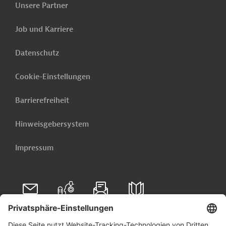
Unsere Partner
PRO202306261013682 - Annex 1
(PDF; 730,6 KB)
Job und Karriere
PRO202306261013682 - Annex 2
Datenschutz
(PDF; 498,3 KB)
PRO202306261013682 - Annex 3
Cookie-Einstellungen
(PDF; 538,8 KB)
Barrierefreiheit
PRO202306261013682 - Annex 4
(PDF; 595,3 KB)
Hinweisgebersystem
PRO202306261013682 - Annex 5
Impressum
(PDF; 680,9 KB)
Nigeria
Luft-, Klimaschutz
Land- und Forstwirtschaft, übergreifend
Folgen Sie uns auf