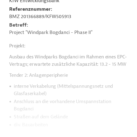
KfW Entwicklungsbank
Referenznummer
BMZ 201366889/KFW505913
Betreff
Project "Windpark Bogdanci - Phase II"
Projekt:
Ausbau des Windparks Bogdanci im Rahmen eines EPC-
Vertrags; erwartete zusätzliche Kapazität: 13.2 - 15 MW
Tender 2: Anlagenperipherie
interne Verkabelung (Mittelspannungsnetz und
Glasfaserkabel)
Anschluss an die vorhandene Umspannstation
Bogdanci
Straßen auf dem Gelände
div. Bauarbeiten