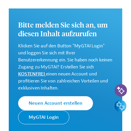
Kurzbeschreibung des Auftrags:
u.a. allgemeines Projektmanagement, Planung,
Beschaffung der Ausrüstung, Transport und
Bitte melden Sie sich an, um
Versicherung der Ausrüstung, Montage und
diesen Inhalt aufzurufen
Installation, Ab- und Inbetriebnahme, Dokumentation
Klicken Sie auf den Button "MyGTAI Login"
und loggen Sie sich mit Ihrer
Name und Land des erfolgreichen Auftragnehmers
Benutzererkennung ein. Sie haben noch keinen
Zugang zu MyGTAI? Erstellen Sie sich
Company for Construction and Trade ZIKOL DOOEL
KOSTENFREI
einen neuen Account und
export-import Strumica, Nordmazedonien
profitieren Sie von zahlreichen Vorteilen und
KI-Suc
exklusiven Inhalten.
Start- und Enddatum des Vertrags:
01.07.2025 -
03.10.2026
Feedbac
Neuen Account erstellen
Vertragssumme (Währung gem. Auftrag):
6.090.985,23
€
MyGTAI Login