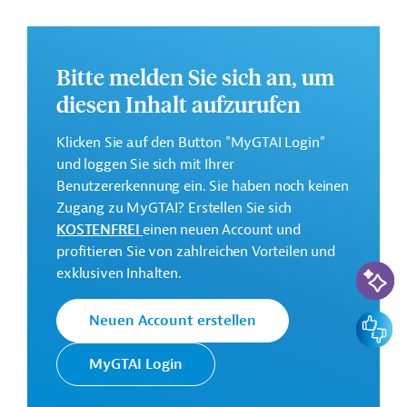
bereit.
Kontaktadresse
Bitte melden Sie sich an, um
diesen Inhalt aufzurufen
Klicken Sie auf den Button "MyGTAI Login"
und loggen Sie sich mit Ihrer
Europäische
Die EBRD finanziert
Benutzererkennung ein. Sie haben noch keinen
Bank für
Investitionsvorhaben in
Zugang zu MyGTAI? Erstellen Sie sich
Wiederaufbau
Mitteleuropa, Zentralasien und im
KOSTENFREI
einen neuen Account und
und
südlichen und östlichen
profitieren Sie von zahlreichen Vorteilen und
Entwicklung
Mittelmeerraum und hat zum Ziel,
KI-Suc
exklusiven Inhalten.
(EBRD)
den Privatsektor zu stärken.
Feedbac
Neuen Account erstellen
Originaldokument:
MyGTAI Login
Download