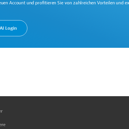
üro von Germany Trade & Invest unter bruessel@gtai.de
euen Account und profitieren Sie von zahlreichen Vorteilen und e
I Login
 Europäische Nachbarschaftspolitik und
ngen
ach
ben
er
ere
übergreifend
Fischerei
Tierzucht