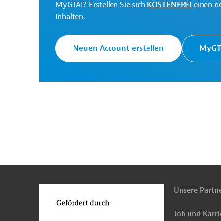
Bei Fragen wenden Sie sich bitte an das Brüsseler B
MyGTAI? Erstellen Sie sich
KOSTENFREI
einen n
Inhalten.
Gesamtkosten:
97 Millionen Euro
Neuen Account erstellen
MyGTA
Kontaktadresse
Europäische Kommission
Generaldirektion NEAR -
Erweiterungsverhandlu
n
Funktionen
o
Originaldokument:
Unsere Partn
Job und Karri
Nordmazedonien
Land- und Forstwirtschaft, 