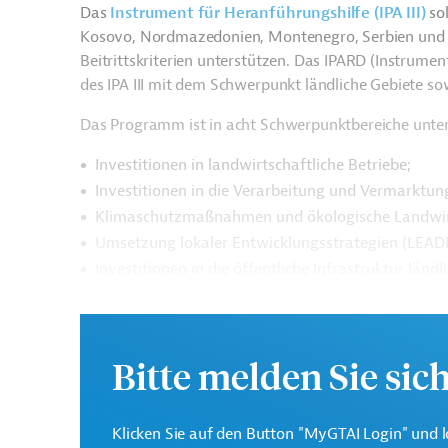
Das
Instrument für Heranführungshilfe (IPA III)
sol
Kosovo, Nordmazedonien, Montenegro, Serbien und
Beitrittskriterien unterstützen. Das IPARD (Instrument
des IPA III mit dem Schwerpunkt ländliche Gebiete s
Das Programm ist in acht Schwerpunktbereiche untert
Investitionen in landwirtschaftliche Betriebe;
Investitionen in die Verarbeitung und Vermarktun
Klimaschutzmaßnahmen und ökologische Landwir
Umsetzung lokaler Entwicklungsstrategien (LEAD
Investitionen in die öffentliche Infrastruktur ländl
Diversifizierung der Landwirtschaft und Unterne
Technische Hilfe;
Beratungsdienste.
Bitte melden Sie sic
Weitere Informationen zum Programm zur Entwicklun
Originaldokument, das zum Download bereitsteht.
Klicken Sie auf den Button "MyGTAI Login" und l