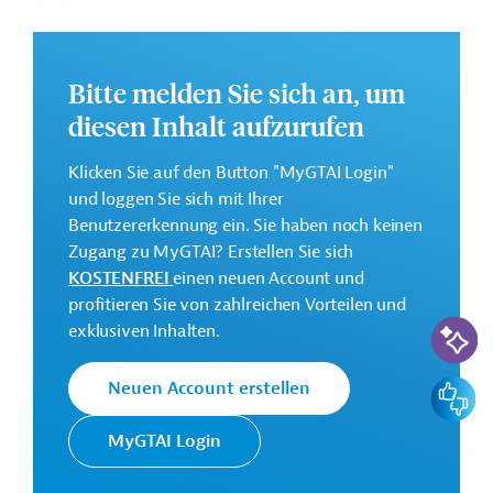
Kindergarten.
Weitere Informationen zu dem geplanten Projekt finden
Sie auf der
Webseite der EIB
.
Bitte melden Sie sich an, um
GTAI informiert über die
EIB
: Schwerpunkte, Regularien
diesen Inhalt aufzurufen
und praktische Hinweise zur Geschäftsanbahnung.
Klicken Sie auf den Button "MyGTAI Login"
Gesamtkosten:
und loggen Sie sich mit Ihrer
660 Millionen Euro (voraussichtlich)
Benutzererkennung ein. Sie haben noch keinen
Geberbeitrag:
Zugang zu MyGTAI? Erstellen Sie sich
329 Millionen Euro (voraussichtlich; Darlehen)
KOSTENFREI
einen neuen Account und
profitieren Sie von zahlreichen Vorteilen und
KI-Suc
Kontaktadressen
exklusiven Inhalten.
Feedbac
Neuen Account erstellen
MyGTAI Login
Die EIB vertritt die
wirtschaftlichen