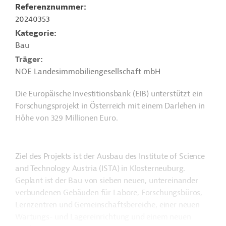
Referenznummer
20240353
Kategorie
Bau
Träger
NOE Landesimmobiliengesellschaft mbH
Die Europäische Investitionsbank (EIB) unterstützt ein
Forschungsprojekt in Österreich mit einem Darlehen in
Höhe von 329 Millionen Euro.
Ziel des Projekts ist der Ausbau des Institute of Science
and Technology Austria (ISTA) in Klosterneuburg.
Geplant ist der Bau von sieben neuen, untereinander
verbundenen Gebäuden für Labore, Forschungsbüros,
Lernzentren und Gemeinschaftsbereiche, einer neuen
Wartungs- und Lagereinrichtung und einem neuen