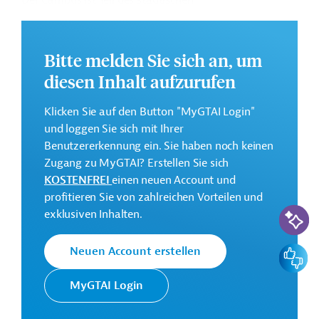
Der Campus ist Teil des städtischen
Bildungsinfrastrukturprogramms BIENE II.
Weitere Informationen zu dem geplanten Projekt finden
Bitte melden Sie sich an, um
Sie auf der
Webseite der EIB
.
diesen Inhalt aufzurufen
GTAI informiert über die
EIB
: Schwerpunkte, Regularien
und praktische Hinweise zur Geschäftsanbahnung.
Klicken Sie auf den Button "MyGTAI Login"
Gesamtkosten:
und loggen Sie sich mit Ihrer
88 Millionen Euro (voraussichtlich)
Benutzererkennung ein. Sie haben noch keinen
Zugang zu MyGTAI? Erstellen Sie sich
Geberbeitrag:
KOSTENFREI
einen neuen Account und
44 Millionen Euro (voraussichtlich; Darlehen)
profitieren Sie von zahlreichen Vorteilen und
KI-Suc
exklusiven Inhalten.
Kontaktadressen
Feedbac
Neuen Account erstellen
MyGTAI Login
Die EIB vertritt die