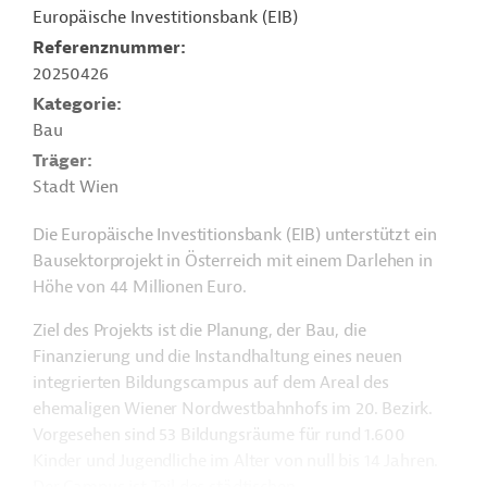
Europäische Investitionsbank (EIB)
Referenznummer
20250426
Kategorie
Bau
Träger
Stadt Wien
Die Europäische Investitionsbank (EIB) unterstützt ein
Bausektorprojekt in Österreich mit einem Darlehen in
Höhe von 44 Millionen Euro.
Ziel des Projekts ist die Planung, der Bau, die
Finanzierung und die Instandhaltung eines neuen
integrierten Bildungscampus auf dem Areal des
ehemaligen Wiener Nordwestbahnhofs im 20. Bezirk.
Vorgesehen sind 53 Bildungsräume für rund 1.600
Kinder und Jugendliche im Alter von null bis 14 Jahren.