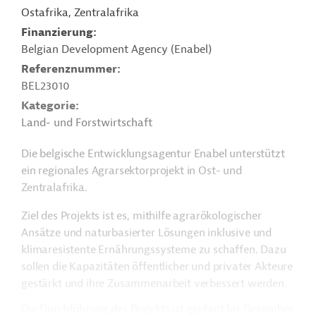
Ostafrika, Zentralafrika
Finanzierung
Belgian Development Agency (Enabel)
Referenznummer
BEL23010
Kategorie
Land- und Forstwirtschaft
Die belgische Entwicklungsagentur Enabel unterstützt
ein regionales Agrarsektorprojekt in Ost- und
Zentralafrika.
Ziel des Projekts ist es, mithilfe agrarökologischer
Ansätze und naturbasierter Lösungen inklusive und
klimaresistente Ernährungssysteme zu schaffen. Dazu
sollen die Kapazitäten öffentlicher und privater Akteure
gestärkt und ihre Zusammenarbeit verbessert werden.
Die Durchführung des Projekts ist geplant bis Dezember