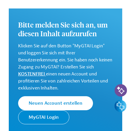
2028.
Weitere Informationen zu dem Entwicklungsprojekt
finden Sie auf der
Webseite der Enabel
.
Bitte melden Sie sich an, um
diesen Inhalt aufzurufen
GTAI informiert über die
Enabel
: Schwerpunkte,
Regularien und praktische Hinweise zur
Klicken Sie auf den Button "MyGTAI Login"
Geschäftsanbahnung.
und loggen Sie sich mit Ihrer
Gesamtkosten:
Benutzererkennung ein. Sie haben noch keinen
9,3 Millionen Euro
Zugang zu MyGTAI? Erstellen Sie sich
KOSTENFREI
einen neuen Account und
Kontaktadresse
profitieren Sie von zahlreichen Vorteilen und
KI-Suc
exklusiven Inhalten.
Feedbac
Neuen Account erstellen
Enabel unterstützt die
MyGTAI Login
Umsetzung von
Belgische
Entwicklungsprojekten für