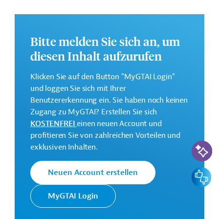
Der FZ-Beitrag in Höhe von 15 Millionen Euro soll dazu
beitragen, die Ausbildungs- und
Beschäftigungsperspektiven für Plegekräfte,
Hebammen und Ärzten in der Ostafrikanischen
Bitte melden Sie sich an, um
Staatengemeinschaft zu verbessern.
diesen Inhalt aufzurufen
Im Rahmen des Projekts sollen die Aus- und
Klicken Sie auf den Button "MyGTAI Login"
Weiterbildungskapazitäten erhöht, die Lehr- und
und loggen Sie sich mit Ihrer
Wohnmöglichkeiten auf dem Campus in Kampala
Benutzererkennung ein. Sie haben noch keinen
ausgebaut und die regionale Harmonisierung der
Zugang zu MyGTAI? Erstellen Sie sich
Ausbildungen durch einheitliche Leitlinien weiter
KOSTENFREI
einen neuen Account und
vorangetrieben werden. Ferner sollen digitale
profitieren Sie von zahlreichen Vorteilen und
Lehrangebote frei und in mehr Sprachen verfügbar
KI-Suc
exklusiven Inhalten.
gemacht werden.
Geberbeitrag:
Feedbac
Neuen Account erstellen
15 Millionen Euro (Zuschuss)
MyGTAI Login
Das Entwicklungsprojekt soll vierten Quartal 2025 bis
zum vierten Quartal 2030 durchgeführt werden.