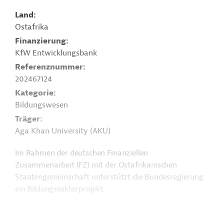
Land
Ostafrika
Finanzierung
KfW Entwicklungsbank
Referenznummer
202467124
Kategorie
Bildungswesen
Träger
Aga Khan University (AKU)
Im Rahmen der deutschen Finanziellen
Zusammenarbeit (FZ) mit der Ostafrikanischen
Staatengemeinschaft unterstützt die Bundesregierung
ein Bildungssektorprojekt.