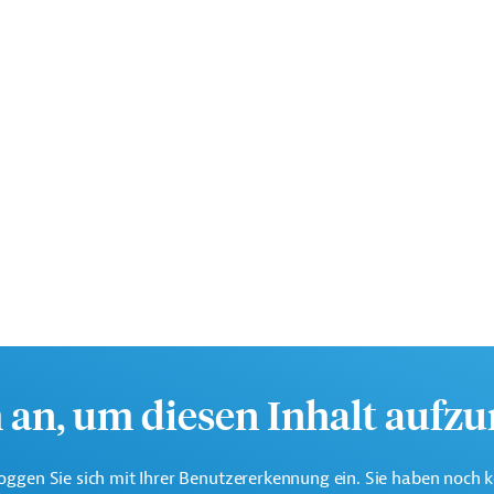
h an, um diesen Inhalt aufz
oggen Sie sich mit Ihrer Benutzererkennung ein. Sie haben noch 