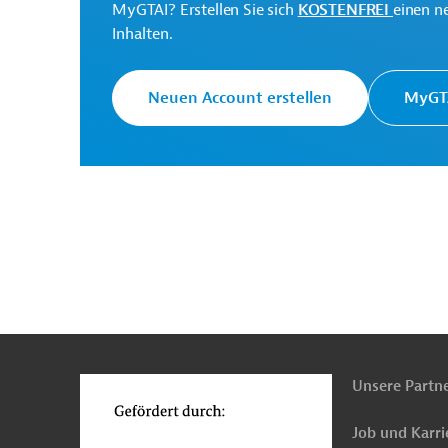
MyGTAI? Erstellen Sie sich
KOSTENFREI
einen n
Inhalten.
Neuen Account erstellen
MyGTA
n
Funktionen
o
Unsere Partn
Job und Karri