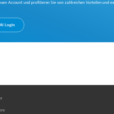
euen Account und profitieren Sie von zahlreichen Vorteilen und e
I Login
ach
ben
er
ere