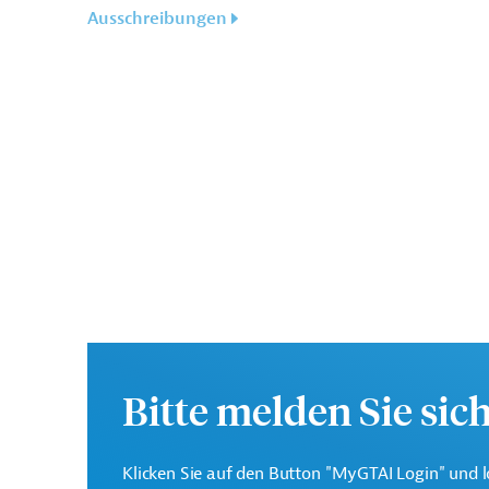
Ausschreibungen
Bitte melden Sie sic
Klicken Sie auf den Button "MyGTAI Login" und l