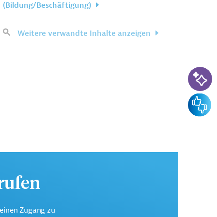
(Bildung/Beschäftigung)
Weitere verwandte Inhalte anzeigen
KI-Su
Feedba
urufen
keinen Zugang zu