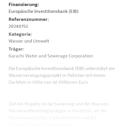
Finanzierung
Europäische Investitionsbank (EIB)
Referenznummer
20240752
Kategorie
Wasser und Umwelt
Träger
Karachi Water and Sewerage Corporation
Die Europäische Investitionsbank (EIB) unterstützt ein
Wasserversorgungsprojekt in Pakistan mit einem
Darlehen in Höhe von 60 Millionen Euro.
Ziel des Projekts ist die Sanierung und der Bau von
Wasseraufbereitungsanlagen in Karatschi, um die
Wasserversorgung zu gewährleisten und die
Wassersicherheit zu verbessern.