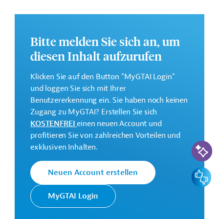
Weitere Informationen zu dem geplanten Projekt finden
Sie auf der
Webseite der EIB
.
Bitte melden Sie sich an, um
GTAI informiert über die
EIB
: Schwerpunkte, Regularien
und praktische Hinweise zur Geschäftsanbahnung.
diesen Inhalt aufzurufen
Gesamtkosten:
Klicken Sie auf den Button "MyGTAI Login"
165 Millionen Euro (voraussichtlich)
und loggen Sie sich mit Ihrer
Geberbeitrag:
Benutzererkennung ein. Sie haben noch keinen
60 Millionen Euro (voraussichtlich; Darlehen)
Zugang zu MyGTAI? Erstellen Sie sich
KOSTENFREI
einen neuen Account und
profitieren Sie von zahlreichen Vorteilen und
Kontaktadressen
KI-Suc
exklusiven Inhalten.
Feedbac
Neuen Account erstellen
MyGTAI Login
Die EIB vertritt die
wirtschaftlichen Interessen der