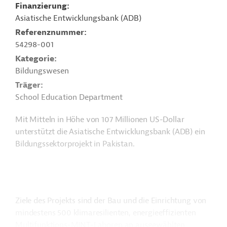
Finanzierung
Asiatische Entwicklungsbank (ADB)
Referenznummer
54298-001
Kategorie
Bildungswesen
Träger
School Education Department
Mit Mitteln in Höhe von 107 Millionen US-Dollar
unterstützt die Asiatische Entwicklungsbank (ADB) ein
Bildungssektorprojekt in Pakistan.
Ziele des Projekts sind der Bau und die Einrichtung von
mindestens 500 klimaresilienten, energieeffizienten
Multifunktions-MINT-Laboren an ausgewählten