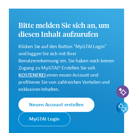
Schulen, sowie die Modernisierung der Schulleitung.
Weitere Informationen zu dem geplanten
Bitte melden Sie sich an, um
Entwicklungsprojekt finden Sie auf der
Webseite der
ADB
.
diesen Inhalt aufzurufen
GTAI informiert über die
ADB
: Schwerpunkte,
Klicken Sie auf den Button "MyGTAI Login"
Regularien und praktische Hinweise zur
und loggen Sie sich mit Ihrer
Geschäftsanbahnung.
Benutzererkennung ein. Sie haben noch keinen
Gesamtkosten:
Zugang zu MyGTAI? Erstellen Sie sich
125 Millionen US-Dollar
KOSTENFREI
einen neuen Account und
profitieren Sie von zahlreichen Vorteilen und
Geberbeitrag:
KI-Suc
exklusiven Inhalten.
7 Millionen US-Dollar (Zuschuss)
100 Millionen US-Dollar (Darlehen)
Feedbac
Neuen Account erstellen
Kontaktadressen
MyGTAI Login