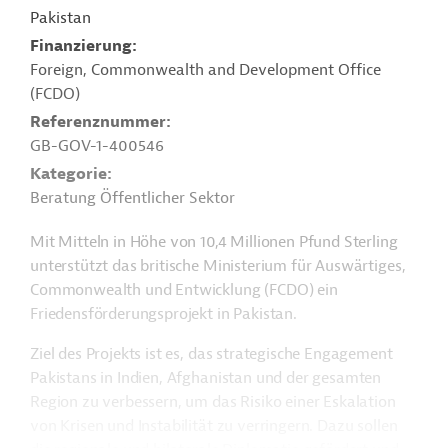
Pakistan
Finanzierung
Foreign, Commonwealth and Development Office
(FCDO)
Referenznummer
GB-GOV-1-400546
Kategorie
Beratung Öffentlicher Sektor
Mit Mitteln in Höhe von 10,4 Millionen Pfund Sterling
unterstützt das britische Ministerium für Auswärtiges,
Commonwealth und Entwicklung (FCDO) ein
Friedensförderungsprojekt in Pakistan.
Ziel des Projekts ist es, das strategische Engagement
Pakistans in Indien, Afghanistan und der gesamten
Region zu verbessern, um das Risiko einer Eskalation
von Krisen und Instabilität zu verringern. Dazu sollen