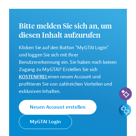
die regionale und bilaterale Diplomatie gefördert und
vertrauensbildende Maßnahmen ermittelt werden.
Die Durchführung des Projekts ist bis März 2030
Bitte melden Sie sich an, um
geplant.
diesen Inhalt aufzurufen
Weitere Informationen zu dem Entwicklungsprojekt
finden Sie auf der
Webseite des FCDO
.
Klicken Sie auf den Button "MyGTAI Login"
und loggen Sie sich mit Ihrer
GTAI informiert über das
FCDO
: Schwerpunkte,
Benutzererkennung ein. Sie haben noch keinen
Regularien und praktische Hinweise zur
Zugang zu MyGTAI? Erstellen Sie sich
Geschäftsanbahnung.
KOSTENFREI
einen neuen Account und
Geberbeitrag:
profitieren Sie von zahlreichen Vorteilen und
10,4 Millionen Pfund Sterling
KI-Suc
exklusiven Inhalten.
Kontaktadresse
Feedbac
Neuen Account erstellen
MyGTAI Login