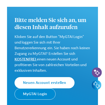
Infrastrukturmaßnahmen, erleichtert werden.
Weitere Informationen zu dem Entwicklungsprojekt
finden Sie auf der
Webseite der ADB
.
Bitte melden Sie sich an, um
GTAI informiert über die
ADB
: Schwerpunkte,
diesen Inhalt aufzurufen
Regularien und praktische Hinweise zur
Geschäftsanbahnung.
Klicken Sie auf den Button "MyGTAI Login"
und loggen Sie sich mit Ihrer
Geberbeitrag:
Benutzererkennung ein. Sie haben noch keinen
140 Millionen US-Dollar (Mittel)
Zugang zu MyGTAI? Erstellen Sie sich
KOSTENFREI
einen neuen Account und
Kontaktadresse
profitieren Sie von zahlreichen Vorteilen und
KI-Suc
exklusiven Inhalten.
Feedbac
Neuen Account erstellen
Die ADB ist die wichtigste
MyGTAI Login
Asiatische
multilaterale
Entwicklungsbank
Finanzierungsinstitution für