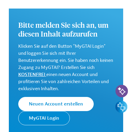
Annex 1: Erneuerbare Energien und Klimaresilienz in
Khyber Pakhtunkhwa (ENER-KP);
Annex 2: Förderung der Entwicklung des Global
Bitte melden Sie sich an, um
Gateway-Programms für Pakistan: Stärkung der
diesen Inhalt aufzurufen
Finanzverwaltung und günstige
Rahmenbedingungen für Finanzierungen;
Klicken Sie auf den Button "MyGTAI Login"
Annex 3: EU-Unterstützung für Rechtsstaatlichkeit
und loggen Sie sich mit Ihrer
und für ein günstiges Geschäftsumfeld in Pakistan.
Benutzererkennung ein. Sie haben noch keinen
Zugang zu MyGTAI? Erstellen Sie sich
Weitere Informationen über das
KOSTENFREI
einen neuen Account und
Jahresaktionsprogramm finden Sie in den
profitieren Sie von zahlreichen Vorteilen und
Originaldokumenten, die zum Download bereitstehen.
KI-Suc
exklusiven Inhalten.
Dieses Projekt gehört zu der
EU-
Konnektivitätsinitiative Global Gateway
.
Feedbac
Neuen Account erstellen
Bei Fragen wenden Sie sich bitte an das Brüsseler Büro
MyGTAI Login
von Germany Trade & Invest unter projekte@gtai.de.
Gesamtkosten: