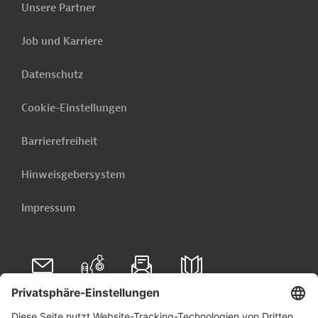
Unsere Partner
PRO202510211939260 (1)
(PDF; 401,5 KB)
Job und Karriere
PRO202510211939260 - Annex 1
Datenschutz
(PDF; 644,9 KB)
PRO202510211939260 - Annex 2
Cookie-Einstellungen
(PDF; 599,3 KB)
Barrierefreiheit
PRO202510211939260 - Annex 3
(PDF; 630,7 KB)
Hinweisgebersystem
Impressum
Pakistan
Stromübertragung, -verteilung, Netze
Wasserkraft
Luft-, Klimaschutz
Klimawandel
Finanzwesen, übergreifend
Folgen Sie uns auf