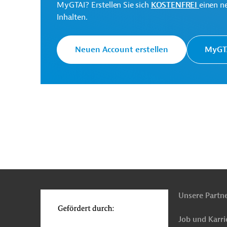
MyGTAI? Erstellen Sie sich
KOSTENFREI
einen n
Inhalten.
Pakistan
Land- und Forstwirtschaft
Land- 
Entwicklungszusammenarbeit
Tierzucht
Pf
Neuen Account erstellen
MyGTA
Förderung benachteiligter Gruppen
Soziale E
n
Funktionen
o
Unsere Partn
Job und Karri