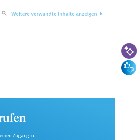
Weitere verwandte Inhalte anzeigen
KI-Su
Feedba
urufen
keinen Zugang zu