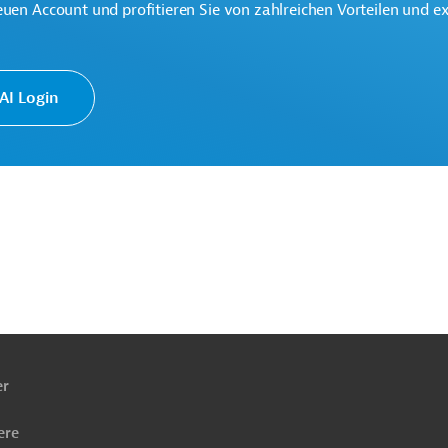
euen Account und profitieren Sie von zahlreichen Vorteilen und e
und Forstwirtschaft, übergreifend
lanzenproduktion
Armutsbekämpfung
I Login
ntwicklung
Projekte
ach
ben
er
ere