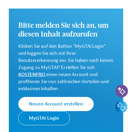
Informationssysteme und die faktengestützte
Entscheidungsfindung im Gesundheitssektor sollen
gestärkt und die Umsetzung der flächendeckenden
Gesundheitsversorgung unterstützt werden; auch für
Bitte melden Sie sich an, um
benachteiligte Bevölkerungsgruppen.
diesen Inhalt aufzurufen
Die Durchführung des Projekts ist geplant von bis
Januar 2027.
Klicken Sie auf den Button "MyGTAI Login"
und loggen Sie sich mit Ihrer
Weitere Informationen zu dem Entwicklungsprojekt
Benutzererkennung ein. Sie haben noch keinen
finden Sie auf der
Webseite des FCDO
.
Zugang zu MyGTAI? Erstellen Sie sich
Geberbeitrag:
KOSTENFREI
einen neuen Account und
41 Millionen Euro (35 Millionen Pfund)
profitieren Sie von zahlreichen Vorteilen und
KI-Suc
exklusiven Inhalten.
Kontaktadresse
Feedbac
Neuen Account erstellen
MyGTAI Login
Das FCDO entstand 2020 aus