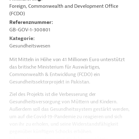
Foreign, Commonwealth and Development Office
(FCDO)
Referenznummer
GB-GOV-1-300801
Kategorie
Gesundheitswesen
Mit Mitteln in Höhe von 41 Millionen Euro unterstützt
das britische Ministerium für Auswärtiges,
Commonwealth & Entwicklung (FCDO) ein
Gesundheitssektorprojekt in Pakistan.
Ziel des Projekts ist die Verbesserung der
Gesundheitsversorgung von Müttern und Kindern.
Außerdem soll das Gesundheitssystem gestärkt werden,
um auf die Covid-19-Pandemie zu reagieren und sich
von ihr zu erholen, und seine Widerstandsfähigkeit
gegenüber künftigen Schocks erhöhen.