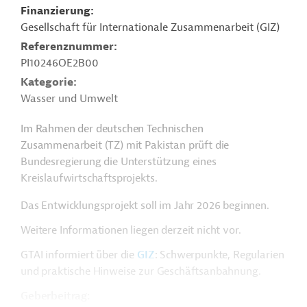
Finanzierung
Gesellschaft für Internationale Zusammenarbeit (GIZ)
Referenznummer
PI10246OE2B00
Kategorie
Wasser und Umwelt
Im Rahmen der deutschen Technischen
Zusammenarbeit (TZ) mit Pakistan prüft die
Bundesregierung die Unterstützung eines
Kreislaufwirtschaftsprojekts.
Das Entwicklungsprojekt soll im Jahr 2026 beginnen.
Weitere Informationen liegen derzeit nicht vor.
GTAI informiert über die
GIZ
: Schwerpunkte, Regularien
und praktische Hinweise zur Geschäftsanbahnung.
Geberbeitrag: