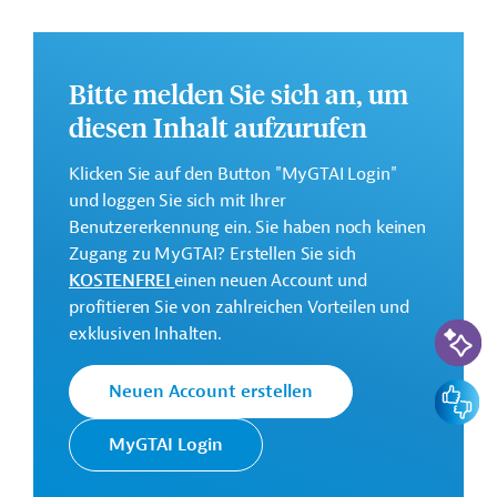
5,5 Millionen Euro (vorgesehen)
Kontaktadresse
Bitte melden Sie sich an, um
diesen Inhalt aufzurufen
Klicken Sie auf den Button "MyGTAI Login"
und loggen Sie sich mit Ihrer
Die GIZ setzt im Auftrag der
Deutsche
Benutzererkennung ein. Sie haben noch keinen
Bundesregierung Projekte der
Gesellschaft für
Zugang zu MyGTAI? Erstellen Sie sich
Technischen Zusammenarbeit (TZ)
Internationale
KOSTENFREI
einen neuen Account und
vor allem in Entwicklungs- und
Zusammenarbeit
profitieren Sie von zahlreichen Vorteilen und
Schwellenländern um.
(GIZ) GmbH
KI-Suc
exklusiven Inhalten.
Kontakt: projektfruehinfo@giz.de
Feedbac
Neuen Account erstellen
Pakistan
Abfallentsorgung, Recycling
MyGTAI Login
Natur- und Artenschutz, Ressourcenschonung
Textilien, Bekleidung
Projekte