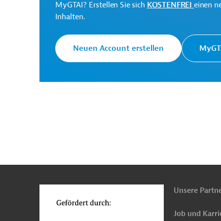
MyGTAI? Erstellen Sie sich
KOSTENFREI
einen n
Pakhtunkhwa
Inhalten.
Neuen Account erstellen
MyGTA
Originaldokumente:
Downloads
PRO20220209797642 - Annex
(PDF; 15,2 MB)
PRO20220209797642 (1)
n
Funktionen
(PDF; 1,7 MB)
o
Unsere Partn
Job und Karri
Pakistan
Land- und Forstwirtschaft, übergrei