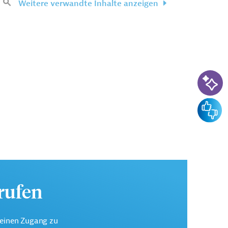
Weitere verwandte Inhalte anzeigen
KI-Su
Feedba
urufen
keinen Zugang zu