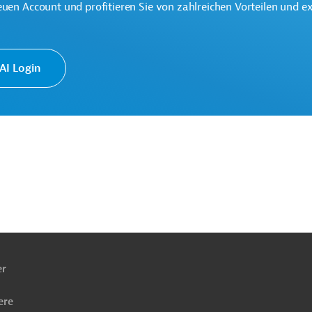
euen Account und profitieren Sie von zahlreichen Vorteilen und e
I Login
ach
ben
er
ere
fend
Berufliche Bildung