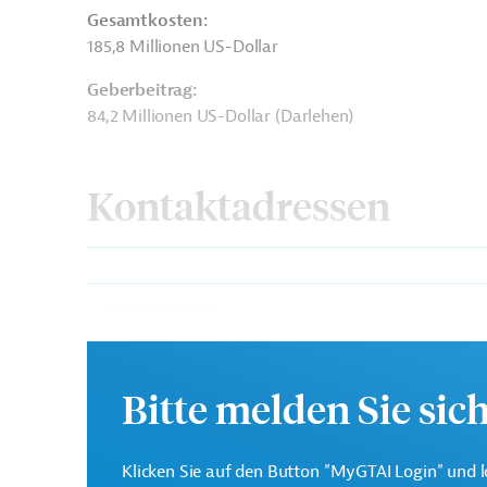
Gesamtkosten:
185,8 Millionen US-Dollar
Geberbeitrag:
84,2 Millionen US-Dollar (Darlehen)
Kontaktadressen
Internationaler
Der IFAD ist eine Sonder
Agrarentwicklungsfonds
Kleinbauern zu unterstü
(IFAD)
Bitte melden Sie sic
Planning and
Development
Projektträger
Klicken Sie auf den Button "MyGTAI Login" und l
Department of Khyber