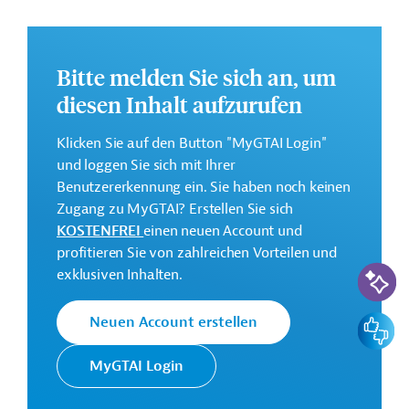
Weitere Informationen zu dem Entwicklungsprojekt
finden Sie auf der
Webseite der ADB.
Bitte melden Sie sich an, um
GTAI informiert über die
ADB
: Schwerpunkte,
Regularien und praktische Hinweise zur
diesen Inhalt aufzurufen
Geschäftsanbahnung.
Klicken Sie auf den Button "MyGTAI Login"
Gesamtkosten:
und loggen Sie sich mit Ihrer
271 Millionen US-Dollar
Benutzererkennung ein. Sie haben noch keinen
Geberbeitrag:
Zugang zu MyGTAI? Erstellen Sie sich
200 Millionen US-Dollar (Darlehen)
KOSTENFREI
einen neuen Account und
profitieren Sie von zahlreichen Vorteilen und
KI-Suc
exklusiven Inhalten.
Kontaktadressen
Feedbac
Neuen Account erstellen
MyGTAI Login
Die ADB ist die wichtigste