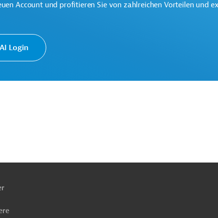
euen Account und profitieren Sie von zahlreichen Vorteilen und e
I Login
ach
ben
er
ere