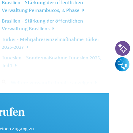
Brasilien - Stärkung der öffentlichen
Verwaltung Pernambucos, 3. Phase
Brasilien - Stärkung der öffentlichen
Verwaltung Brasiliens
Türkei - Mehrjahreseinzelmaßnahme Türkei
KI-Su
2025-2027
Tunesien - Sondermaßnahme Tunesien 2025,
Feedba
Teil 1
Weitere verwandte Inhalte anzeigen
urufen
keinen Zugang zu