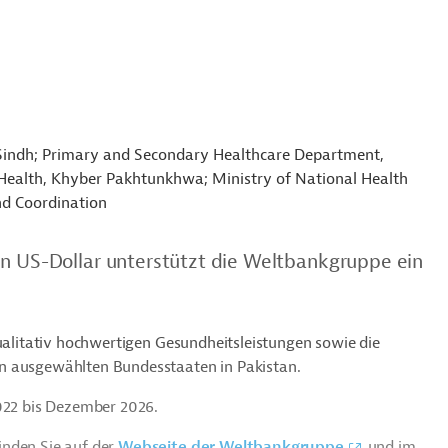
Sindh; Primary and Secondary Healthcare Department,
Health, Khyber Pakhtunkhwa; Ministry of National Health
nd Coordination
en US-Dollar unterstützt die Weltbankgruppe ein
qualitativ hochwertigen Gesundheitsleistungen sowie die
n ausgewählten Bundesstaaten in Pakistan.
2022 bis Dezember 2026.
inden Sie auf der
Webseite der Weltbankgruppe
und im