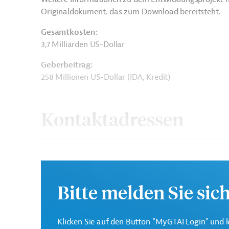
Originaldokument, das zum Download bereitsteht.
Gesamtkosten:
3,7 Milliarden US-Dollar
Geberbeitrag:
258 Millionen US-Dollar (IDA, Kredit)
Kontaktadressen
Die Weltbankgruppe ist 
Weltbank
Entwicklungsorganisatio
Bitte melden Sie sic
Department of Health,
Projektträger
Klicken Sie auf den Button "MyGTAI Login" und l
Sindh