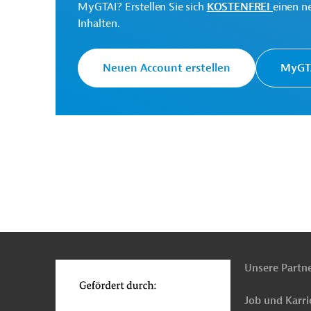
MyGTAI? Erstellen Sie sich
KOSTENFREI
einen n
Inhalten.
Primary and Secondary
Healthcare Department,
Projektträger
Punjab
Neuen Account erstellen
MyGTA
Department of Health,
Projektträger
Khyber Pakhtunkhwa
Ministry of National
Health Services,
Projektträger
Regulations and
Coordination
n
Funktionen
o
Unsere Partn
Originaldokument:
Job und Karri