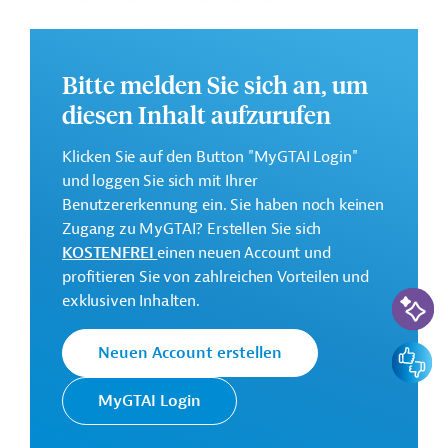
Ein weiterer Schwerpunkt liegt auf der Förderung
bargeldloser Transaktionen, um die digitale Wirtschaft
zu stärken.
Bitte melden Sie sich an, um
Weitere Informationen zu dem Entwicklungsprojekt
diesen Inhalt aufzurufen
finden Sie auf der
Webseite der Weltbankgruppe
und im Originaldokument, das zum Download
Klicken Sie auf den Button "MyGTAI Login"
bereitsteht.
und loggen Sie sich mit Ihrer
GTAI informiert über die
W
eltbankgruppe
:
Benutzererkennung ein. Sie haben noch keinen
Schwerpunkte, Regularien und praktische Hinweise zur
Zugang zu MyGTAI? Erstellen Sie sich
Geschäftsanbahnung.
KOSTENFREI
einen neuen Account und
profitieren Sie von zahlreichen Vorteilen und
Geberbeitrag:
KI-Suc
exklusiven Inhalten.
70 Millionen US-Dollar (Weltbankgruppe, Mittel;
beantragt)
Feedbac
Neuen Account erstellen
Kontaktadressen
MyGTAI Login