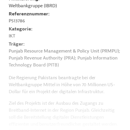
Weltbankgruppe (IBRD)
Referenznummer
P513786
Kategorie
IKT
Träger
Punjab Resource Management & Policy Unit (PRMPU);
Punjab Revenue Authority (PRA); Punjab Information
Technology Board (PITB)
Die Regierung Pakistans beantragte bei der
Weltbankgruppe Mittel in Höhe von 70 Millionen US-
Dollar für ein Projekt der digitalen Infrastruktur.
Ziel des Projekts ist der Ausbau des Zugangs zu
Breitband-Internet in der Region Punjab. Gleichzeitig
soll die Bereitstellung digitaler Dienstleistungen
effizienter und benutzerfreundlicher gestaltet werden.