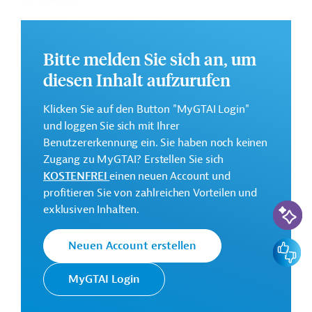
vorgesehen.
Das Projekt wird auch die Ernährungssicherheit durch
höhere Ernteerträge verbessern und gleichzeitig die
Bitte melden Sie sich an, um
Widerstandsfähigkeit der Region gegenüber
Überschwemmungen erhöhen.
diesen Inhalt aufzurufen
Weitere Informationen zu dem Entwicklungsprojekt
Klicken Sie auf den Button "MyGTAI Login"
finden Sie auf der
Webseite des OFID
.
und loggen Sie sich mit Ihrer
Gesamtkosten:
Benutzererkennung ein. Sie haben noch keinen
2,2 Milliarden US-Dollar
Zugang zu MyGTAI? Erstellen Sie sich
KOSTENFREI
einen neuen Account und
Geberbeitrag:
profitieren Sie von zahlreichen Vorteilen und
72 Millionen US-Dollar (Darlehen)
KI-Suc
exklusiven Inhalten.
Kontaktadressen
Feedbac
Neuen Account erstellen
MyGTAI Login
Der OPEC Fonds für Internationale