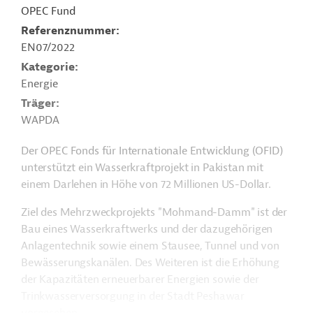
OPEC Fund
Referenznummer
EN07/2022
Kategorie
Energie
Träger
WAPDA
Der OPEC Fonds für Internationale Entwicklung (OFID)
unterstützt ein Wasserkraftprojekt in Pakistan mit
einem Darlehen in Höhe von 72 Millionen US-Dollar.
Ziel des Mehrzweckprojekts "Mohmand-Damm" ist der
Bau eines Wasserkraftwerks und der dazugehörigen
Anlagentechnik sowie einem Stausee, Tunnel und von
Bewässerungskanälen. Des Weiteren ist die Erhöhung
der Kapazitäten erneuerbarer Energien sowie der
Trinkwasserversorgung in der Stadt Peshawar