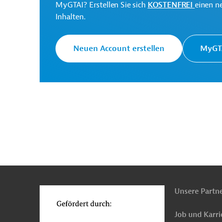
MyGTAI? Erstellen Sie sich
KOSTENFREI
einen n
Inhalten.
Pakistan
Wasserversorgung, Bewässerung
Natur- und Artenschutz, Ressourcenschonung
Neuen Account erstellen
MyGTA
Land- und Forstwirtschaft, übergreifend
Proj
n
Funktionen
o
Unsere Partn
Job und Karri