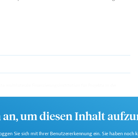
te multilaterale Finanzierungsinstitution für Projekte in der
k.
h an, um diesen Inhalt aufz
oggen Sie sich mit Ihrer Benutzererkennung ein. Sie haben noch 