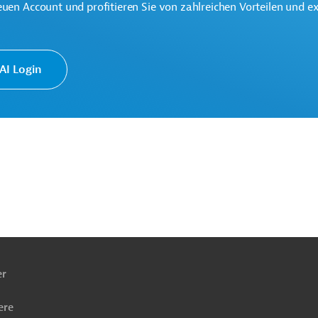
euen Account und profitieren Sie von zahlreichen Vorteilen und e
Wassergewinnung
Wasserkraft
Tiefbau, Infrastrukturbau
I Login
ekte
ach
ben
er
ere