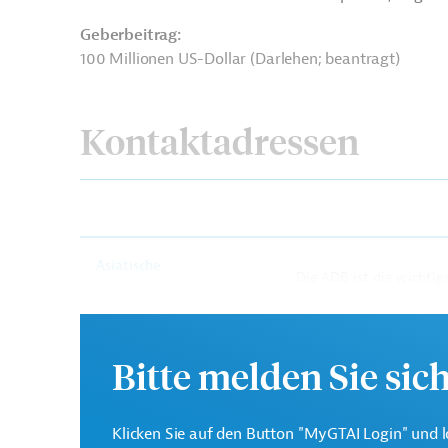
Geberbeitrag:
100 Millionen US-Dollar (Darlehen; beantragt)
Kontaktadressen
Asiatische
Die ADB ist die wichtigs
Entwicklungsbank (ADB)
Region Asien und Pazifi
Bitte melden Sie sic
Water and Power
Development Authority
Projektträger
Klicken Sie auf den Button "MyGTAI Login" und l