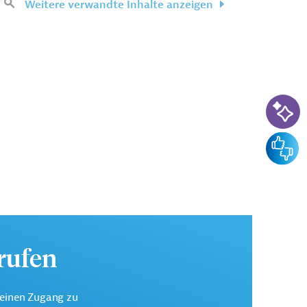
Weitere verwandte Inhalte anzeigen
KI-Su
Feedba
urufen
keinen Zugang zu