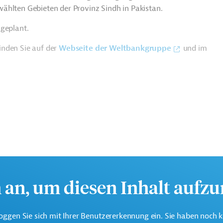
ählten Gebieten der Provinz Sindh in Pakistan.
 geplant.
inden Sie auf der
Webseite der Weltbankgruppe
und im
h an, um diesen Inhalt aufz
oggen Sie sich mit Ihrer Benutzererkennung ein. Sie haben noch 