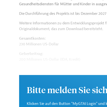
Gesundheitsdiensten für Mütter und Kinder in ausgew
Die Durchführung des Projekts ist bis Dezember 2027
Weitere Informationen zu dem Entwicklungsprojekt f
Originaldokument, das zum Download bereitsteht.
Gesamtkosten:
230 Millionen US-Dollar
Geberbeitrag:
200 Millionen US-Dollar (IDA, Kredit)
Kontaktadressen
Bitte melden Sie sic
Klicken Sie auf den Button "MyGTAI Login" und l