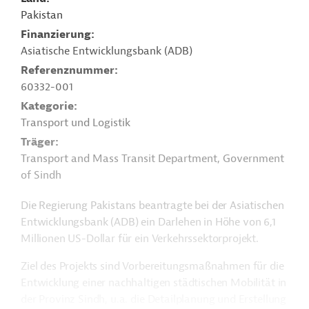
Pakistan
Finanzierung
Asiatische Entwicklungsbank (ADB)
Referenznummer
60332-001
Kategorie
Transport und Logistik
Träger
Transport and Mass Transit Department, Government
of Sindh
Die Regierung Pakistans beantragte bei der Asiatischen
Entwicklungsbank (ADB) ein Darlehen in Höhe von 6,1
Millionen US-Dollar für ein Verkehrssektorprojekt.
Ziel des Projekts sind Vorbereitungsmaßnahmen für die
Entwicklung einer nachhaltigen städtischen Mobilität in
der Provinz Sindh, u.a. die Detailplanung und Erstellung