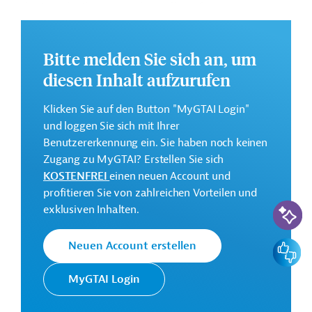
der Ausschreibungsunterlagen für auf
Elektrofahrzeugen basierenden öffentlichen
Verkehrssysteme in Hyderabad, Larkana, Sukkur und
Bitte melden Sie sich an, um
Karachi.
diesen Inhalt aufzurufen
Weitere Informationen zu dem geplanten
Entwicklungsprojekt finden Sie auf der
Webseite der
Klicken Sie auf den Button "MyGTAI Login"
ADB.
und loggen Sie sich mit Ihrer
GTAI informiert über die
ADB
: Schwerpunkte,
Benutzererkennung ein. Sie haben noch keinen
Regularien und praktische Hinweise zur
Zugang zu MyGTAI? Erstellen Sie sich
Geschäftsanbahnung.
KOSTENFREI
einen neuen Account und
profitieren Sie von zahlreichen Vorteilen und
Geberbeitrag:
KI-Suc
exklusiven Inhalten.
6,1 Millionen US-Dollar (Darlehen; beantragt)
Feedbac
Neuen Account erstellen
Kontaktadressen
MyGTAI Login