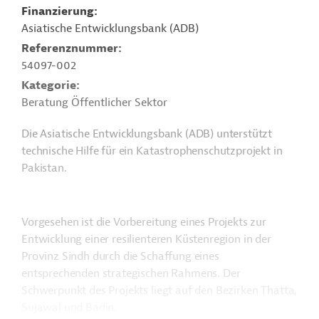
Finanzierung
Asiatische Entwicklungsbank (ADB)
Referenznummer
54097-002
Kategorie
Beratung Öffentlicher Sektor
Die Asiatische Entwicklungsbank (ADB) unterstützt
technische Hilfe für ein Katastrophenschutzprojekt in
Pakistan.
Vorgesehen ist die Vorbereitung eines Projekts zur
Entwicklung einer resilienteren Küstenregion in der
Provinz Sindh durch die Schaffung eines
entsprechenden strategischen Rahmens. Der
Schwerpunkt des Projekts liegt auf den Bezirken Thatta,
Sujawal und Badin.