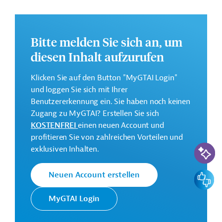
Weitere Informationen zu dem Entwicklungsprojekt
finden Sie auf der
Webseite der ADB
.
Bitte melden Sie sich an, um
Gesamtkosten:
2 Millionen US-Dollar
diesen Inhalt aufzurufen
Klicken Sie auf den Button "MyGTAI Login"
Kontaktadresse
und loggen Sie sich mit Ihrer
Benutzererkennung ein. Sie haben noch keinen
Zugang zu MyGTAI? Erstellen Sie sich
KOSTENFREI
einen neuen Account und
profitieren Sie von zahlreichen Vorteilen und
Die ADB ist die wichtigste
KI-Suc
exklusiven Inhalten.
Asiatische
multilaterale
Entwicklungsbank
Finanzierungsinstitution für
(ADB)
Projekte in der Region Asien
Feedbac
Neuen Account erstellen
und Pazifik.
MyGTAI Login