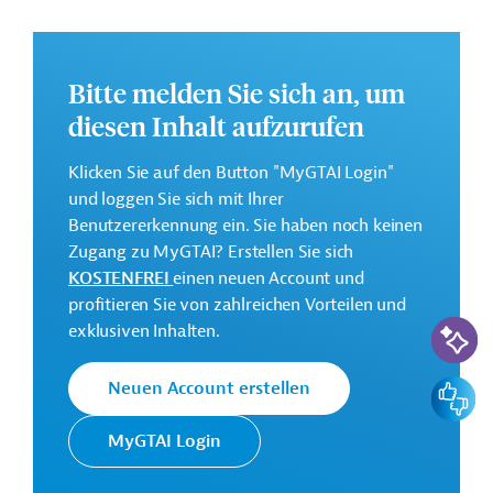
und Widerstandsfähigkeit des Tourismussektors.
Weitere Informationen zu dem geplanten
Entwicklungsprojekt finden Sie auf der
Webseite der
Bitte melden Sie sich an, um
IDB
und im Originaldokument, das zum Download
diesen Inhalt aufzurufen
bereitsteht.
Klicken Sie auf den Button "MyGTAI Login"
Gesamtkosten:
und loggen Sie sich mit Ihrer
0,5 Millionen US-Dollar
Benutzererkennung ein. Sie haben noch keinen
Geberbeitrag:
Zugang zu MyGTAI? Erstellen Sie sich
0,5 Millionen US-Dollar (Zuschuss)
KOSTENFREI
einen neuen Account und
profitieren Sie von zahlreichen Vorteilen und
KI-Suc
Kontaktadresse
exklusiven Inhalten.
Feedbac
Neuen Account erstellen
Die IDB ist die wichtigste
MyGTAI Login
multilaterale
Interamerikanische
Finanzierungsinstitution für