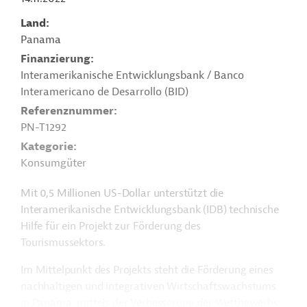
Land
Panama
Finanzierung
Interamerikanische Entwicklungsbank / Banco
Interamericano de Desarrollo (BID)
Referenznummer
PN-T1292
Kategorie
Konsumgüter
Mit 0,5 Millionen US-Dollar unterstützt die
Interamerikanische Entwicklungsbank (IDB) technische
Hilfe für ein Projekt zur Förderung des
Tourismussektors.
Im Mittelpunkt des Projekts steht die Förderung eines
nachhaltigen und integrativen Wirtschaftswachstums
in Panama, mittels der Verbesserung der Wettbewerbs-