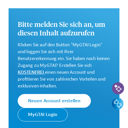
Gerechtigkeit der öffentlichen Ausgaben durch die
Umsetzung eines intelligenten Steuersystems in
Panama.
Bitte melden Sie sich an, um
Weitere Informationen zu dem geplanten
diesen Inhalt aufzurufen
Entwicklungsprojekt finden Sie auf der
Webseite der
IDB
.
Klicken Sie auf den Button "MyGTAI Login"
Gesamtkosten:
und loggen Sie sich mit Ihrer
22,5 Millionen US-Dollar
Benutzererkennung ein. Sie haben noch keinen
Zugang zu MyGTAI? Erstellen Sie sich
Geberbeitrag:
KOSTENFREI
einen neuen Account und
20 Millionen US-Dollar
profitieren Sie von zahlreichen Vorteilen und
KI-Suc
exklusiven Inhalten.
Kontaktadressen
Feedbac
Neuen Account erstellen
MyGTAI Login
Die IDB ist die wichtigste
multilaterale
Interamerikanische