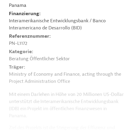
Panama
Finanzierung
Interamerikanische Entwicklungsbank / Banco
Interamericano de Desarrollo (BID)
Referenznummer
PN-L1172
Kategorie
Beratung Öffentlicher Sektor
Träger
Ministry of Economy and Finance, acting through the
Project Administration Office
Mit einem Darlehen in Höhe von 20 Millionen US-Dollar
unterstützt die Interamerikanische Entwicklungsbank
(IDB) ein Projekt im öffentlichen Finanzwesen in
Panama.
Ziel des Projekts ist die Steigerung der Effizienz und