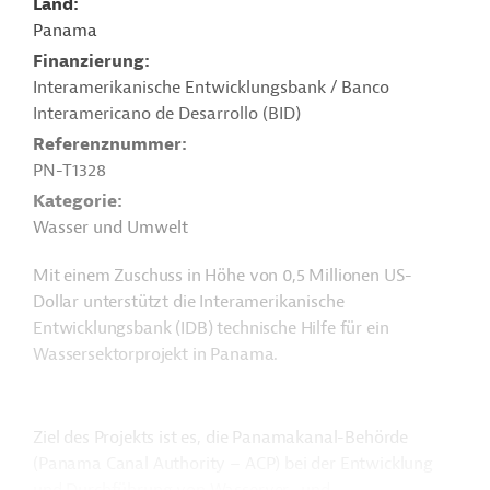
Land
Panama
Finanzierung
Interamerikanische Entwicklungsbank / Banco
Interamericano de Desarrollo (BID)
Referenznummer
PN-T1328
Kategorie
Wasser und Umwelt
Mit einem Zuschuss in Höhe von 0,5 Millionen US-
Dollar unterstützt die Interamerikanische
Entwicklungsbank (IDB) technische Hilfe für ein
Wassersektorprojekt in Panama.
Ziel des Projekts ist es, die Panamakanal-Behörde
(Panama Canal Authority – ACP) bei der Entwicklung