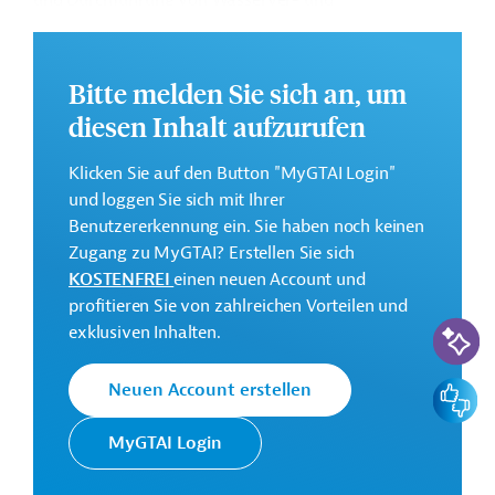
und Durchführung von Wasserver- und
Abwasserentsorgungsprojekten entlang des Kanals zu
unterstützen.
Bitte melden Sie sich an, um
Weitere Informationen zu dem geplanten
Entwicklungsprojekt finden Sie auf der
Webseite der
diesen Inhalt aufzurufen
IDB
.
Klicken Sie auf den Button "MyGTAI Login"
Gesamtkosten:
und loggen Sie sich mit Ihrer
0,5 Millionen US-Dollar
Benutzererkennung ein. Sie haben noch keinen
Geberbeitrag:
Zugang zu MyGTAI? Erstellen Sie sich
0,5 Millionen US-Dollar (Zuschuss)
KOSTENFREI
einen neuen Account und
profitieren Sie von zahlreichen Vorteilen und
KI-Suc
exklusiven Inhalten.
Kontaktadresse
Feedbac
Neuen Account erstellen
MyGTAI Login
Die IDB ist die wichtigste
multilaterale
Interamerikanische