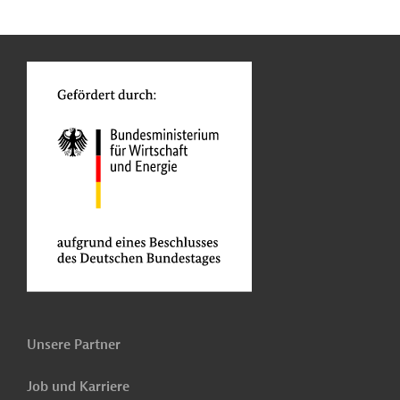
n
Kontakt
o
Unsere Partner
Job und Karriere