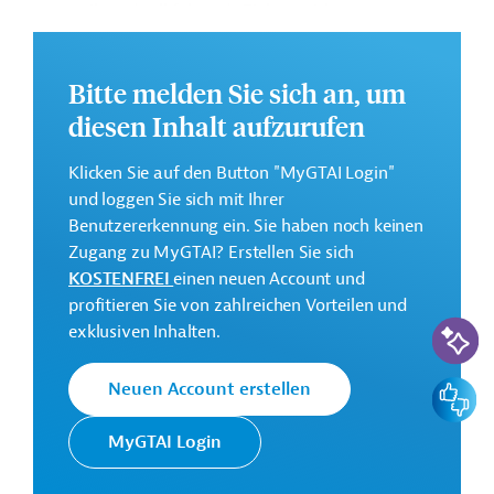
unterteilt und soll folgende Ziele erreichen:
Annex 1: Verbesserung der Wasserversorgung in
ausgewählten Städten;
Bitte melden Sie sich an, um
Annex 2: Stärkung der Rolle der EU als
diesen Inhalt aufzurufen
Referenzpartner für Papua-Neuguinea bei
ausgewählten Zielgruppen;
Klicken Sie auf den Button "MyGTAI Login"
Annex 3: Unterstützungsmaßnahmen zur Stärkung
und loggen Sie sich mit Ihrer
der Zivilgesellschaft.
Benutzererkennung ein. Sie haben noch keinen
Zugang zu MyGTAI? Erstellen Sie sich
Dieses Projekt gehört zu der
EU-
KOSTENFREI
einen neuen Account und
Konnektivitätsinitiative Global Gateway
.
profitieren Sie von zahlreichen Vorteilen und
KI-Suc
Weitere Informationen über das
exklusiven Inhalten.
Jahresaktionsprogramm finden Sie in den
Originaldokumenten, die zum Download bereitstehen.
Feedbac
Neuen Account erstellen
Bei Fragen wenden Sie sich bitte an das Brüsseler Büro
MyGTAI Login
von Germany Trade & Invest unter projekte@gtai.de.
Gesamtkosten: