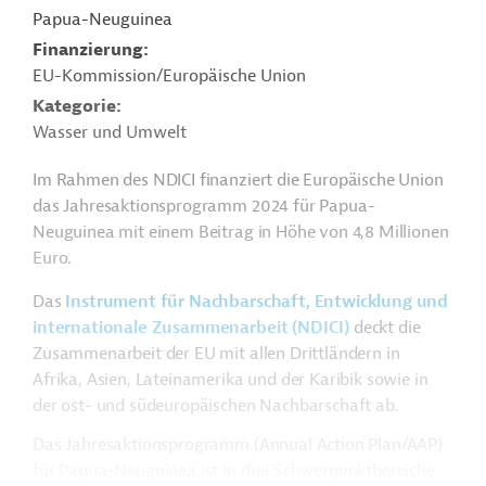
Papua-Neuguinea
Finanzierung
EU-Kommission/Europäische Union
Kategorie
Wasser und Umwelt
Im Rahmen des NDICI finanziert die Europäische Union
das Jahresaktionsprogramm 2024 für Papua-
Neuguinea mit einem Beitrag in Höhe von 4,8 Millionen
Euro.
Das
Instrument für Nachbarschaft, Entwicklung und
internationale Zusammenarbeit (NDICI)
deckt die
Zusammenarbeit der EU mit allen Drittländern in
Afrika, Asien, Lateinamerika und der Karibik sowie in
der ost- und südeuropäischen Nachbarschaft ab.
Das Jahresaktionsprogramm (Annual Action Plan/AAP)
für Papua-Neuguinea ist in drei Schwerpunktbereiche