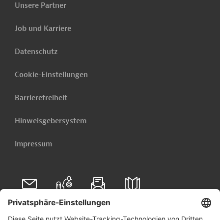
Unsere Partner
PRO202407301806916 (1)
(PDF; 449,6 KB)
Job und Karriere
PRO202407301806916 - Annex 1
Datenschutz
(PDF; 608,2 KB)
PRO202407301806916 - Annex 2
Cookie-Einstellungen
(PDF; 628,0 KB)
Barrierefreiheit
PRO202407301806916 - Annex 3
(PDF; 640,3 KB)
Hinweisgebersystem
Impressum
Papua-Neuguinea
Wasserversorgung, Bewässerung
Abwasserentsorgung, Entwässerung
Seuchenbekämpfung
Soziale Entwicklung
Folgen Sie uns auf