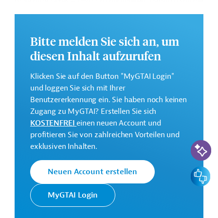
of Income Taxes – DNIT) zu optimieren. Dadurch soll die
Kapazität für Steuer- und Zolleinnahmen gesteigert
werden.
Bitte melden Sie sich an, um
Weitere Informationen zu dem Entwicklungsprojekt
diesen Inhalt aufzurufen
finden Sie auf der
Webseite der IDB
.
GTAI informiert über die
IDB
: Schwerpunkte, Regularien
Klicken Sie auf den Button "MyGTAI Login"
und praktische Hinweise zur Geschäftsanbahnung.
und loggen Sie sich mit Ihrer
Benutzererkennung ein. Sie haben noch keinen
Geberbeitrag:
Zugang zu MyGTAI? Erstellen Sie sich
30 Millionen US-Dollar (Darlehen)
KOSTENFREI
einen neuen Account und
profitieren Sie von zahlreichen Vorteilen und
Kontaktadresse
KI-Suc
exklusiven Inhalten.
Feedbac
Neuen Account erstellen
MyGTAI Login
Die IDB ist die wichtigste
multilaterale
Interamerikanische