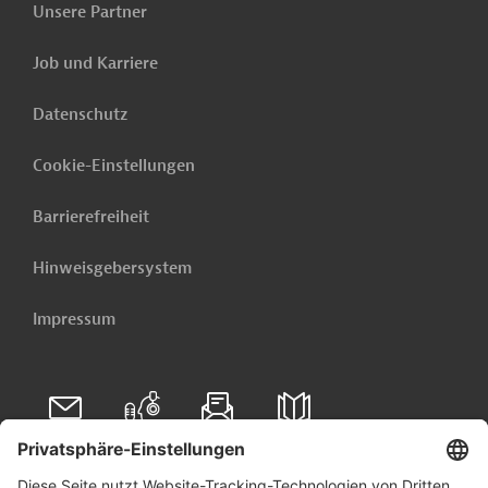
Unsere Partner
Jetzt einrichten lassen
Job und Karriere
Verwandte Inhalte
Datenschutz
Dies könnte Sie auch interessieren:
Cookie-Einstellungen
Ecuador - Stärkung der Steuer- und
Zollverwaltung
Barrierefreiheit
Weitere verwandte Inhalte anzeigen
Hinweisgebersystem
Impressum
Folgen Sie uns auf