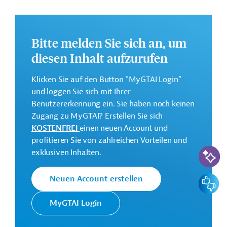
Grüne und widerstandsfähige Wirtschaft: Erhaltung
und Wiederherstellung der biologischen Vielfalt,
Bekämpfung der Entwaldung und nachhaltige
Bitte melden Sie sich an, um
Waldbewirtschaftung, nachhaltige Produktion und
diesen Inhalt aufzurufen
Wertschöpfungsketten;
Bekämpfung von Benachteiligung: integrative
Klicken Sie auf den Button "MyGTAI Login"
Bildung, berufliche Integration,
und loggen Sie sich mit Ihrer
Sozialschutz, Gleichstellung der Geschlechter,
Benutzererkennung ein. Sie haben noch keinen
Antidiskriminierung.
Zugang zu MyGTAI? Erstellen Sie sich
KOSTENFREI
einen neuen Account und
Weitere Informationen über das
profitieren Sie von zahlreichen Vorteilen und
Mehrjahresrichtprogramm finden Sie in dem
KI-Suc
exklusiven Inhalten.
Originaldokument, das zum Download bereitsteht.
Bei Fragen wenden Sie sich bitte an das Brüsseler Büro
Feedbac
Neuen Account erstellen
von Germany Trade & Invest unter bruessel@gtai.de.
Gesamtkosten:
MyGTAI Login
51 Millionen Euro