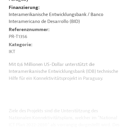
Finanzierung
Interamerikanische Entwicklungsbank / Banco
Interamericano de Desarrollo (BID)
Referenznummer
PR-T1356
Kategorie
IKT
Mit 0,6 Millionen US-Dollar unterstützt die
Interamerikanische Entwicklungsbank (IDB) technische
Hilfe für ein Konnektivitätsprojekt in Paraguay.
Ziele des Projekts sind die Unterstützung des
Nationalen Konnektivitätsplans, welcher im "National
ICT Plan 2022-2030" als vorrangig dargestellt wird. Des