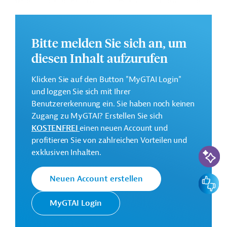
Weiteren ist die Stärkung der Datenverarbeitung, mit
Fokus auf die Erstellung von Konnektivitätsplänen,
vorgesehen.
Bitte melden Sie sich an, um
Weitere Informationen zu dem Entwicklungsprojekt
diesen Inhalt aufzurufen
finden Sie auf der
Webseite der IDB
.
GTAI informiert über die
IDB
: Schwerpunkte, Regularien
Klicken Sie auf den Button "MyGTAI Login"
und praktische Hinweise zur Geschäftsanbahnung.
und loggen Sie sich mit Ihrer
Benutzererkennung ein. Sie haben noch keinen
Gesamtkosten:
Zugang zu MyGTAI? Erstellen Sie sich
0,6 Millionen US-Dollar
KOSTENFREI
einen neuen Account und
Geberbeitrag:
profitieren Sie von zahlreichen Vorteilen und
KI-Suc
0,6 Millionen US-Dollar (Zuschuss)
exklusiven Inhalten.
Kontaktadresse
Feedbac
Neuen Account erstellen
MyGTAI Login