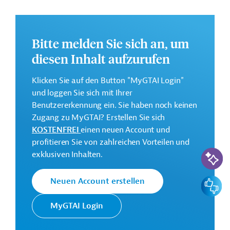
Downloads
Bitte melden Sie sich an, um
AUS202509291933294 (1)
(PDF; 253,0 KB)
diesen Inhalt aufzurufen
AUS202509291933294 (2)
Klicken Sie auf den Button "MyGTAI Login"
(PDF; 316,6 KB)
und loggen Sie sich mit Ihrer
Benutzererkennung ein. Sie haben noch keinen
AUS202509291933294 (3)
Zugang zu MyGTAI? Erstellen Sie sich
(PDF; 27,3 MB)
KOSTENFREI
einen neuen Account und
AUS202509291933294 (4)
profitieren Sie von zahlreichen Vorteilen und
(PDF; 468,4 KB)
KI-Suc
exklusiven Inhalten.
AUS202509291933294 (5)
Feedbac
Neuen Account erstellen
(PDF; 4,7 MB)
AUS202509291933294 (6)
MyGTAI Login
(PDF; 67,8 KB)