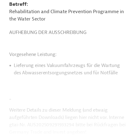
Betreff
Rehabilitation and Climate Prevention Programme in
the Water Sector
AUFHEBUNG DER AUSSCHREIBUNG
Vorgesehene Leistung:
Lieferung eines Vakuumfahrzeugs für die Wartung
des Abwasserentsorgungsnetzes und für Notfälle
-
Weitere Details zu dieser Meldung (und etwaig
aufgeführten Downloads) liegen hier nicht vor. Interne
gtai-Nr. AUS202509291933294 bitte bei Rückfragen bei
Germany Trade and Invest angeben!