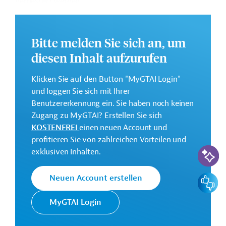
verbessert werden.
Dieses Projekt ist ein Teil der
EU-
Konnektivitätsinitiative Global Gateway
.
Bitte melden Sie sich an, um
Weitere Informationen zu dem geplanten Projekt finden
diesen Inhalt aufzurufen
Sie auf der
Webseite der EIB.
Klicken Sie auf den Button "MyGTAI Login"
GTAI informiert über die
EIB
: Schwerpunkte, Regularien
und loggen Sie sich mit Ihrer
und praktische Hinweise zur Geschäftsanbahnung.
Benutzererkennung ein. Sie haben noch keinen
Gesamtkosten:
Zugang zu MyGTAI? Erstellen Sie sich
226 Millionen Euro (voraussichtlich)
KOSTENFREI
einen neuen Account und
profitieren Sie von zahlreichen Vorteilen und
Geberbeitrag:
KI-Suc
exklusiven Inhalten.
97 Millionen Euro (voraussichtlich; Darlehen)
Feedbac
Neuen Account erstellen
Kontaktadressen
MyGTAI Login