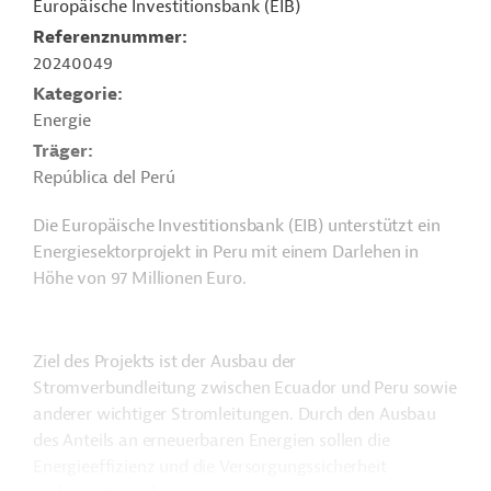
Europäische Investitionsbank (EIB)
Referenznummer
20240049
Kategorie
Energie
Träger
República del Perú
Die Europäische Investitionsbank (EIB) unterstützt ein
Energiesektorprojekt in Peru mit einem Darlehen in
Höhe von 97 Millionen Euro.
Ziel des Projekts ist der Ausbau der
Stromverbundleitung zwischen Ecuador und Peru sowie
anderer wichtiger Stromleitungen. Durch den Ausbau
des Anteils an erneuerbaren Energien sollen die
Energieeffizienz und die Versorgungssicherheit